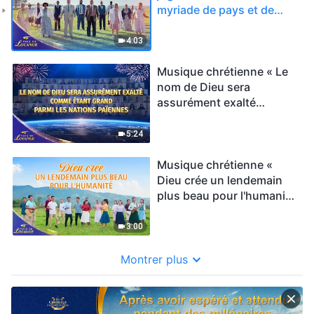
myriade de pays et de
peuples » Hymne choral |
Voix de louange 2026
4:03
Musique chrétienne « Le
nom de Dieu sera
assurément exalté
comme étant grand parmi
les nations païennes »
5:24
Hymne choral | Voix de
louange 2026
Musique chrétienne «
Dieu crée un lendemain
plus beau pour l'humanité
» Hymne choral | Voix de
louange 2026
3:00
Montrer plus