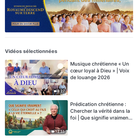
Vidéos sélectionnées
Musique chrétienne « Un
cœur loyal à Dieu » | Voix
de louange 2026
6:27
Prédication chrétienne :
Chercher la vérité dans la
foi | Que signifie vraiment
« Celui qui croit au Fils a la
vie éternelle » ?
12:51