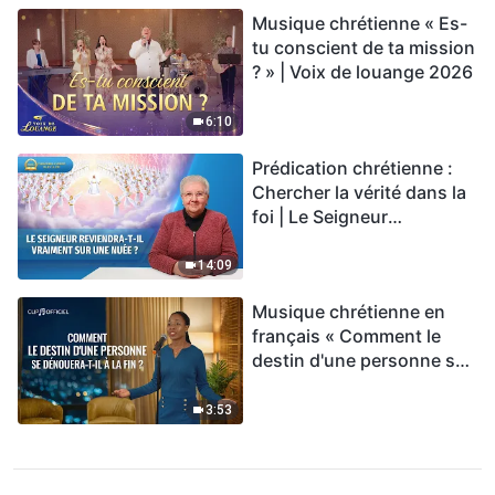
Musique chrétienne « Es-
tu conscient de ta mission
? » | Voix de louange 2026
6:10
Prédication chrétienne :
Chercher la vérité dans la
foi | Le Seigneur
reviendra-t-Il vraiment sur
une nuée ?
14:09
Musique chrétienne en
français « Comment le
destin d'une personne se
dénouera-t-il à la fin ? »
3:53