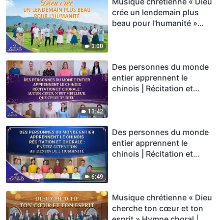
2026
Musique chrétienne « Dieu
crée un lendemain plus
beau pour l'humanité »
Hymne choral | Voix de
louange 2026
3:00
Des personnes du monde
entier apprennent le
chinois | Récitation et
chorale : Aucun cœur n'est
meilleur que celui de Dieu |
13:42
Voix de louange 2026
Des personnes du monde
entier apprennent le
chinois | Récitation et
chorale : Prêtez attention
au destin de l'humanité |
6:49
Voix de louange 2026
Musique chrétienne « Dieu
cherche ton cœur et ton
esprit » Hymne choral |