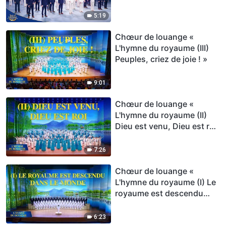
Hymne choral
5:19
Chœur de louange «
L'hymne du royaume (III)
Peuples, criez de joie ! »
9:01
Chœur de louange «
L'hymne du royaume (II)
Dieu est venu, Dieu est roi
»
7:26
Chœur de louange «
L'hymne du royaume (I) Le
royaume est descendu
dans le monde »
6:23