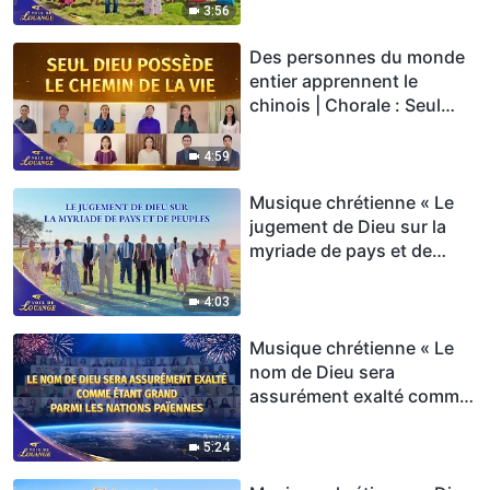
louange 2026
3:56
Des personnes du monde
entier apprennent le
chinois | Chorale : Seul
Dieu possède le chemin de
la vie | Voix de louange
4:59
2026
Musique chrétienne « Le
jugement de Dieu sur la
myriade de pays et de
peuples » Hymne choral |
Voix de louange 2026
4:03
Musique chrétienne « Le
nom de Dieu sera
assurément exalté comme
étant grand parmi les
nations païennes » Hymne
5:24
choral | Voix de louange