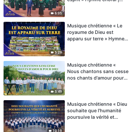
Voix de louange 2026
6:05
Musique chrétienne « Le
royaume de Dieu est
apparu sur terre » Hymne
choral | Voix de louange
2026
5:29
Musique chrétienne «
Nous chantons sans cesse
nos chants d'amour pour
Dieu » Hymne choral
5:49
Musique chrétienne « Dieu
souhaite que l'humanité
poursuive la vérité et
survive » Hymne choral
10:19