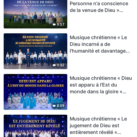
Personne n'a conscience
de la venue de Dieu »
Hymne choral
9:57
Musique chrétienne « Le
Dieu incarné a de
l'humanité et davantage
encore de divinité » Hymne
choral
9:32
Musique chrétienne « Dieu
est apparu à l'Est du
monde dans la gloire »
Hymne choral
8:09
Musique chrétienne « Le
jugement de Dieu est
entièrement révélé »