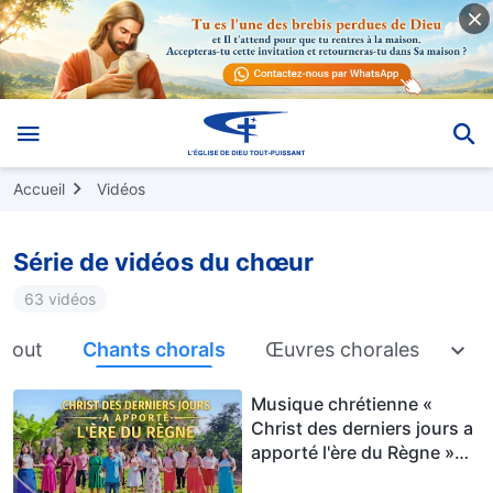
Accueil
Vidéos
Série de vidéos du chœur
63 vidéos
Tout
Chants chorals
Œuvres chorales
Mus
Musique chrétienne «
Christ des derniers jours a
apporté l'ère du Règne »
Hymne choral | Voix de