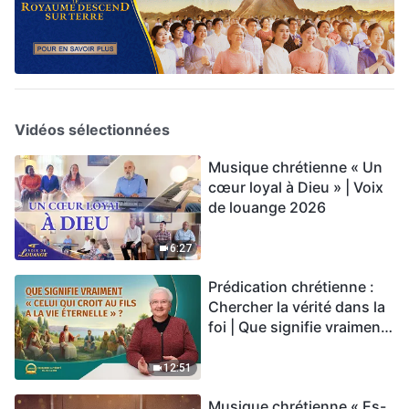
Vidéos sélectionnées
Musique chrétienne « Un
cœur loyal à Dieu » | Voix
de louange 2026
6:27
Prédication chrétienne :
Chercher la vérité dans la
foi | Que signifie vraiment
« Celui qui croit au Fils a la
vie éternelle » ?
12:51
Musique chrétienne « Es-