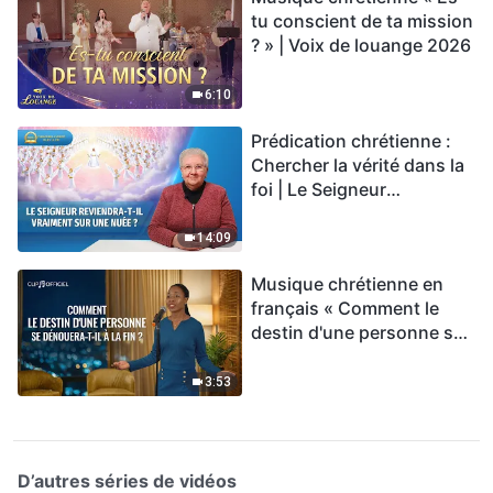
tu conscient de ta mission
? » | Voix de louange 2026
6:10
Prédication chrétienne :
Chercher la vérité dans la
foi | Le Seigneur
reviendra-t-Il vraiment sur
une nuée ?
14:09
Musique chrétienne en
français « Comment le
destin d'une personne se
dénouera-t-il à la fin ? »
3:53
D’autres séries de vidéos