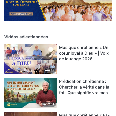
Vidéos sélectionnées
Musique chrétienne « Un
cœur loyal à Dieu » | Voix
de louange 2026
6:27
Prédication chrétienne :
Chercher la vérité dans la
foi | Que signifie vraiment
« Celui qui croit au Fils a la
vie éternelle » ?
12:51
Musique chrétienne « Es-