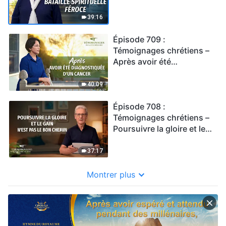
féroce
39:16
Épisode 709 :
Témoignages chrétiens –
Après avoir été
diagnostiquée d'un
cancer
40:09
Épisode 708 :
Témoignages chrétiens –
Poursuivre la gloire et le
gain n'est pas le bon
chemin
37:17
Montrer plus