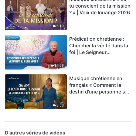
tu conscient de ta mission
? » | Voix de louange 2026
6:10
Prédication chrétienne :
Chercher la vérité dans la
foi | Le Seigneur
reviendra-t-Il vraiment sur
une nuée ?
14:09
Musique chrétienne en
français « Comment le
destin d'une personne se
dénouera-t-il à la fin ? »
3:53
D’autres séries de vidéos