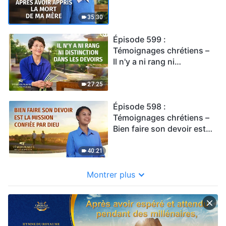
de ma mère
35:30
Épisode 599 :
Témoignages chrétiens –
Il n'y a ni rang ni
distinction dans les
devoirs
27:25
Épisode 598 :
Témoignages chrétiens –
Bien faire son devoir est
la mission confiée par
Dieu
40:21
Montrer plus