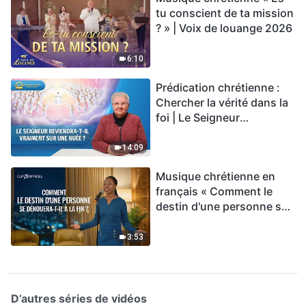
tu conscient de ta mission
? » | Voix de louange 2026
6:10
Prédication chrétienne :
Chercher la vérité dans la
foi | Le Seigneur
reviendra-t-Il vraiment sur
une nuée ?
14:09
Musique chrétienne en
français « Comment le
destin d'une personne se
dénouera-t-il à la fin ? »
3:53
D’autres séries de vidéos