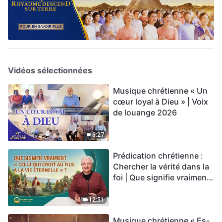
Vidéos sélectionnées
Musique chrétienne « Un
cœur loyal à Dieu » | Voix
de louange 2026
6:27
Prédication chrétienne :
Chercher la vérité dans la
foi | Que signifie vraiment
« Celui qui croit au Fils a la
vie éternelle » ?
12:51
Musique chrétienne « Es-