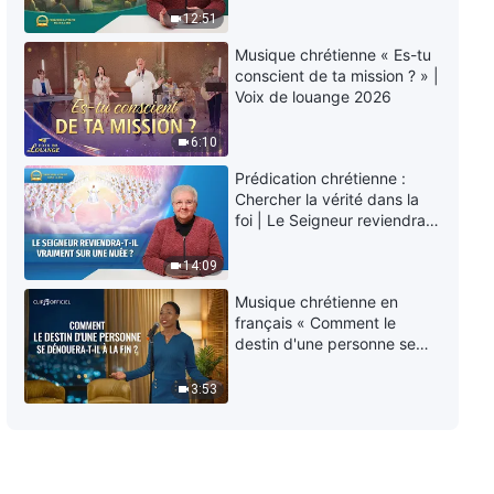
éternelle » ?
12:51
Épisode 276 : Témoignages
Musique chrétienne « Es-tu
chrétiens – Un partenaire n'est
conscient de ta mission ? » |
pas un rival
Voix de louange 2026
31:08
6:10
Épisode 274 : Témoignages
Prédication chrétienne :
chrétiens – Goûter la douceur de
Chercher la vérité dans la
la pratique de la vérité
foi | Le Seigneur reviendra-
40:53
t-Il vraiment sur une nuée ?
14:09
Épisode 275 : Témoignages
Musique chrétienne en
chrétiens – La tromperie et la
français « Comment le
méfiance n'apportent que de la
destin d'une personne se
souffrance
34:25
dénouera-t-il à la fin ? »
3:53
Épisode 273 : Témoignages
chrétiens – Un devoir impérieux
27:14