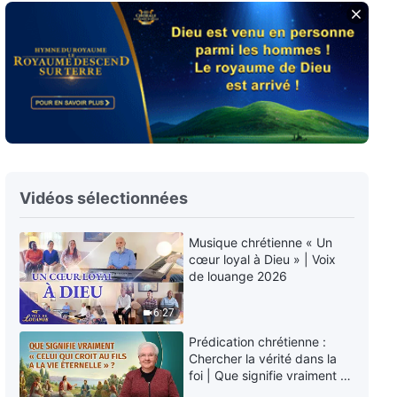
est la plus grande des sagesses
39:04
Épisode 280 : Témoignages
chrétiens – Les réflexions d'une
« bonne dirigeante »
31:14
Épisode 279 : Témoignages
chrétiens – Je ne traite plus mon
partenaire avec dédain
Vidéos sélectionnées
27:05
Musique chrétienne « Un
Épisode 278 : Témoignages
cœur loyal à Dieu » | Voix
chrétiens – Le salut nécessite-t-
de louange 2026
il d'avoir un statut ?
32:14
6:27
Prédication chrétienne :
Épisode 277 : Témoignages
Chercher la vérité dans la
chrétiens – Quand mes parents
foi | Que signifie vraiment «
ont été exclus de l'Église
Celui qui croit au Fils a la vie
32:04