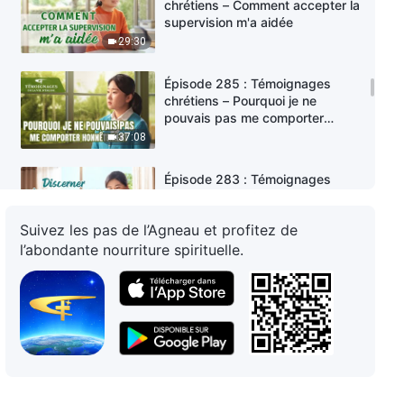
chrétiens – Comment accepter la
supervision m'a aidée
29:30
Épisode 285 : Témoignages
chrétiens – Pourquoi je ne
pouvais pas me comporter
honnêtement
37:08
Épisode 283 : Témoignages
chrétiens – Discerner grâce aux
paroles de Dieu est infaillible
Suivez les pas de l’Agneau et profitez de
30:37
l’abondante nourriture spirituelle.
Épisode 282 : Témoignages
chrétiens – Ce que j'ai gagné en
étant émondée et traitée
25:54
Épisode 281 : Témoignages
chrétiens – S'en remettre à Dieu