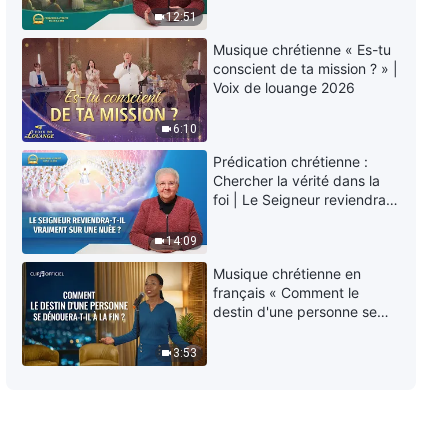
éternelle » ?
12:51
Musique chrétienne « Es-tu
conscient de ta mission ? » |
Voix de louange 2026
6:10
Prédication chrétienne :
Chercher la vérité dans la
foi | Le Seigneur reviendra-
t-Il vraiment sur une nuée ?
14:09
Musique chrétienne en
français « Comment le
destin d'une personne se
dénouera-t-il à la fin ? »
3:53