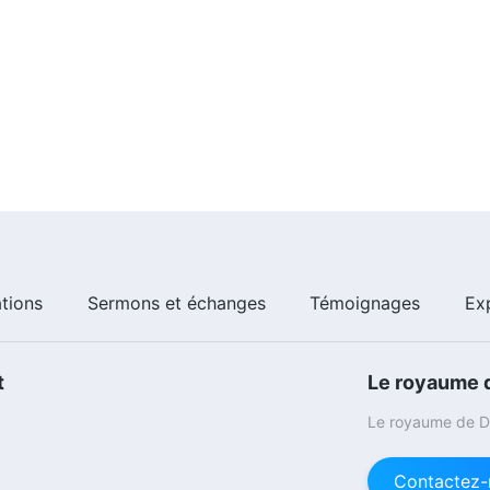
ations
Sermons et échanges
Témoignages
Ex
t
Le royaume d
Le royaume de Di
Contactez-