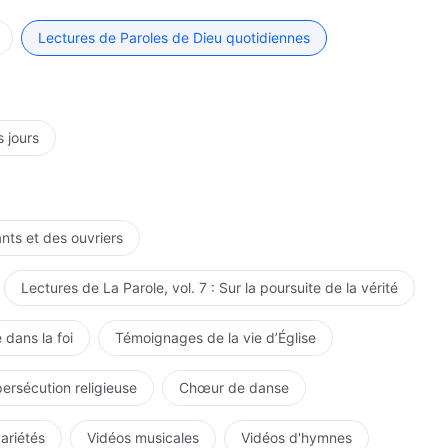
s ; prends tes transgressions au sérieux, et ne néglige
on.
Lectures de Paroles de Dieu quotidiennes
s jours
ants et des ouvriers
Lectures de La Parole, vol. 7 : Sur la poursuite de la vérité
 dans la foi
Témoignages de la vie d’Église
persécution religieuse
Chœur de danse
variétés
Vidéos musicales
Vidéos d'hymnes