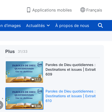
Applications mobiles
Français
Paroles de Dieu quotidiennes :
Destinations et issues | Extrait
607
on d’images
Actualités
À propos de nous
20:38
Paroles de Dieu quotidiennes :
Destinations et issues | Extrait
608
Plus
31
/
33
9:56
Paroles de Dieu quotidiennes :
Destinations et issues | Extrait
609
7:17
Paroles de Dieu quotidiennes :
Destinations et issues | Extrait
610
5:44