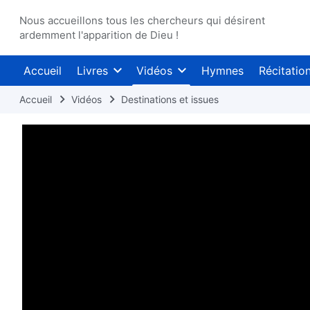
Nous accueillons tous les chercheurs qui désirent
ardemment l'apparition de Dieu !
Accueil
Livres
Vidéos
Hymnes
Récitatio
Accueil
Vidéos
Destinations et issues