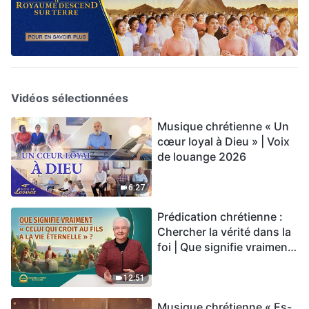
Vidéos sélectionnées
Musique chrétienne « Un
cœur loyal à Dieu » | Voix
de louange 2026
6:27
Prédication chrétienne :
Chercher la vérité dans la
foi | Que signifie vraiment
« Celui qui croit au Fils a la
vie éternelle » ?
12:51
Musique chrétienne « Es-