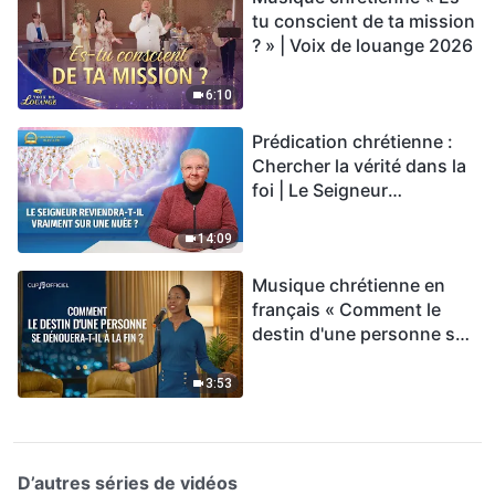
tu conscient de ta mission
? » | Voix de louange 2026
6:10
Prédication chrétienne :
Chercher la vérité dans la
foi | Le Seigneur
reviendra-t-Il vraiment sur
une nuée ?
14:09
Musique chrétienne en
français « Comment le
destin d'une personne se
dénouera-t-il à la fin ? »
3:53
D’autres séries de vidéos