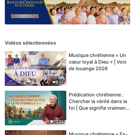
Vidéos sélectionnées
Musique chrétienne « Un
cœur loyal à Dieu » | Voix
de louange 2026
6:27
Prédication chrétienne :
Chercher la vérité dans la
foi | Que signifie vraiment
« Celui qui croit au Fils a la
vie éternelle » ?
12:51
Musique chrétienne « Es-