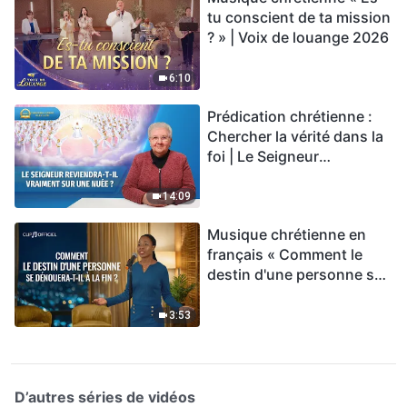
tu conscient de ta mission
? » | Voix de louange 2026
6:10
Prédication chrétienne :
Chercher la vérité dans la
foi | Le Seigneur
reviendra-t-Il vraiment sur
une nuée ?
14:09
Musique chrétienne en
français « Comment le
destin d'une personne se
dénouera-t-il à la fin ? »
3:53
D’autres séries de vidéos