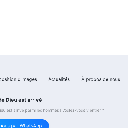
3:47
Paroles de Dieu quotidiennes :
L'entrée dans la vie | Extrait 547
7:26
Paroles de Dieu quotidiennes :
L'entrée dans la vie | Extrait 548
3:54
position d’images
Actualités
À propos de nous
e Dieu est arrivé
eu est arrivé parmi les hommes ! Voulez-vous y entrer ?
nous par WhatsApp