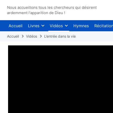
Nous accueillons tous les chercheurs qui désirent
ardemment l'apparition de Dieu !
Accueil
Livres
Vidéos
Hymnes
Récitatio
Accueil
Vidéos
L’entrée dans la vie