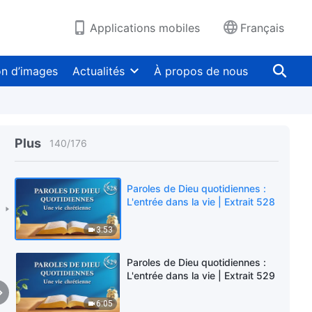
19:46
Applications mobiles
Français
Paroles de Dieu quotidiennes :
L'entrée dans la vie | Extrait 526
on d’images
Actualités
À propos de nous
7:32
Paroles de Dieu quotidiennes :
L'entrée dans la vie | Extrait 527
Plus
140
/
176
6:39
Paroles de Dieu quotidiennes :
L'entrée dans la vie | Extrait 528
3:53
Paroles de Dieu quotidiennes :
L'entrée dans la vie | Extrait 529
6:05