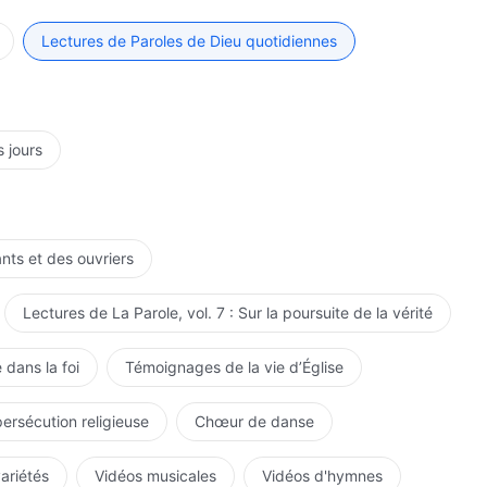
t ces expériences jusqu'à la fin, pendant le jugement de
e l'influence de Satan et sera gagné par Dieu.
Lectures de Paroles de Dieu quotidiennes
s jours
ants et des ouvriers
Lectures de La Parole, vol. 7 : Sur la poursuite de la vérité
 dans la foi
Témoignages de la vie d’Église
persécution religieuse
Chœur de danse
variétés
Vidéos musicales
Vidéos d'hymnes