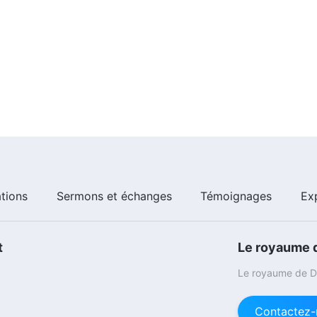
ations
Sermons et échanges
Témoignages
Ex
t
Le royaume d
Le royaume de Di
Contactez-