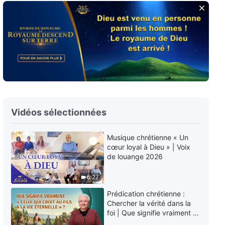
Paroles de Dieu quotidiennes :
L'entrée dans la vie | Extrait 534
5:44
Paroles de Dieu quotidiennes :
L'entrée dans la vie | Extrait 535
6:20
Vidéos sélectionnées
Paroles de Dieu quotidiennes :
L'entrée dans la vie | Extrait 536
Musique chrétienne « Un
5:36
cœur loyal à Dieu » | Voix
de louange 2026
Paroles de Dieu quotidiennes :
L'entrée dans la vie | Extrait 537
6:27
Prédication chrétienne :
11:38
Chercher la vérité dans la
foi | Que signifie vraiment «
Paroles de Dieu quotidiennes :
Celui qui croit au Fils a la vie