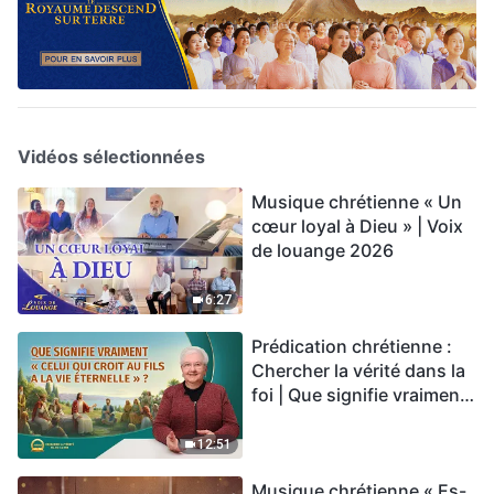
Vidéos sélectionnées
Musique chrétienne « Un
cœur loyal à Dieu » | Voix
de louange 2026
6:27
Prédication chrétienne :
Chercher la vérité dans la
foi | Que signifie vraiment
« Celui qui croit au Fils a la
vie éternelle » ?
12:51
Musique chrétienne « Es-