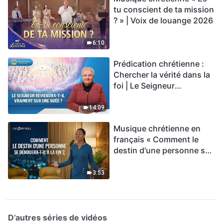
tu conscient de ta mission
? » | Voix de louange 2026
6:10
Prédication chrétienne :
Chercher la vérité dans la
foi | Le Seigneur
reviendra-t-Il vraiment sur
une nuée ?
14:09
Musique chrétienne en
français « Comment le
destin d'une personne se
dénouera-t-il à la fin ? »
3:53
D’autres séries de vidéos