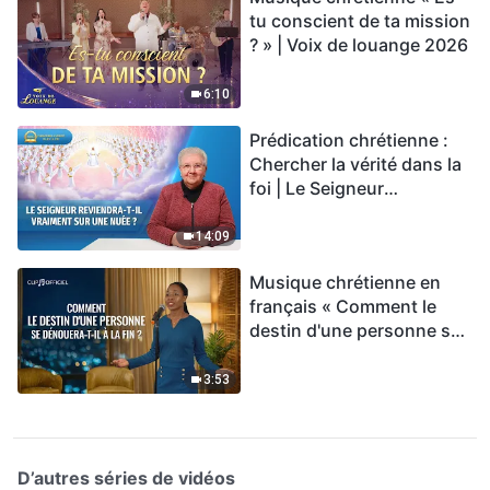
tu conscient de ta mission
? » | Voix de louange 2026
6:10
Prédication chrétienne :
Chercher la vérité dans la
foi | Le Seigneur
reviendra-t-Il vraiment sur
une nuée ?
14:09
Musique chrétienne en
français « Comment le
destin d'une personne se
dénouera-t-il à la fin ? »
3:53
D’autres séries de vidéos