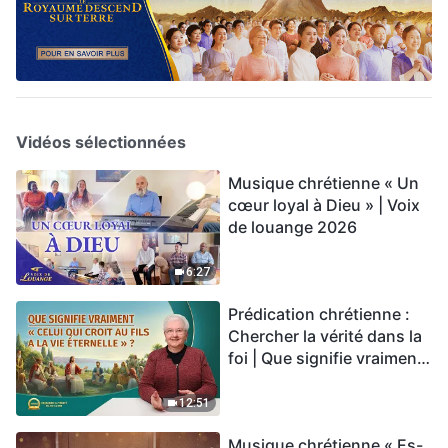
Vidéos sélectionnées
Musique chrétienne « Un
cœur loyal à Dieu » | Voix
de louange 2026
6:27
Prédication chrétienne :
Chercher la vérité dans la
foi | Que signifie vraiment
« Celui qui croit au Fils a la
vie éternelle » ?
12:51
Musique chrétienne « Es-