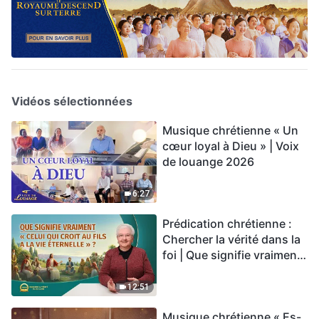
Vidéos sélectionnées
Musique chrétienne « Un
cœur loyal à Dieu » | Voix
de louange 2026
6:27
Prédication chrétienne :
Chercher la vérité dans la
foi | Que signifie vraiment
« Celui qui croit au Fils a la
vie éternelle » ?
12:51
Musique chrétienne « Es-