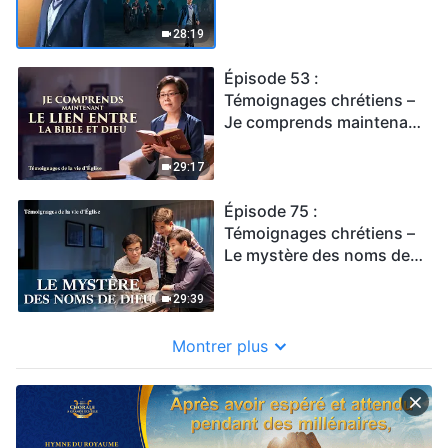
28:19
Épisode 53 :
Témoignages chrétiens –
Je comprends maintenant
le lien entre la Bible et
Dieu
29:17
Épisode 75 :
Témoignages chrétiens –
Le mystère des noms de
Dieu
29:39
Montrer plus