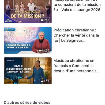
tu conscient de ta mission
? » | Voix de louange 2026
6:10
Prédication chrétienne :
Chercher la vérité dans la
foi | Le Seigneur
reviendra-t-Il vraiment sur
une nuée ?
14:09
Musique chrétienne en
français « Comment le
destin d'une personne se
dénouera-t-il à la fin ? »
3:53
D’autres séries de vidéos