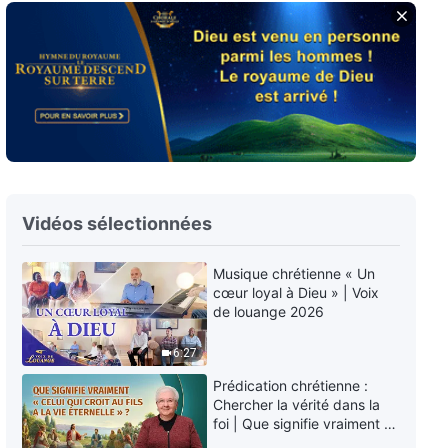
Musique chrétienne en français
« Le seul souhait de Dieu »
4:28
Musique chrétienne en français
« Ce qu'un croyant en Dieu doit
poursuivre »
4:23
Vidéos sélectionnées
Musique chrétienne en français
« Tout est sous la souveraineté
Musique chrétienne « Un
de Dieu »
cœur loyal à Dieu » | Voix
4:30
de louange 2026
Musique chrétienne en français
6:27
« Dieu a accompli une nouvelle
œuvre dans tout l'univers et au-
Prédication chrétienne :
dessus de lui »
4:21
Chercher la vérité dans la
foi | Que signifie vraiment «
Celui qui croit au Fils a la vie