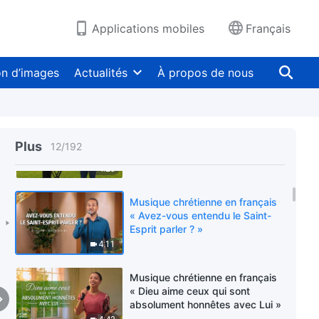
la destination éternelle »
4:10
Applications mobiles
Français
Musique chrétienne en français
« Tu as beaucoup gagné grâce
on d’images
Actualités
À propos de nous
à ta foi »
2:58
Musique chrétienne en français
« Dans les derniers jours, Dieu
Plus
12
/
192
accomplit tout essentiellement
par la parole »
4:25
Musique chrétienne en français
« Avez-vous entendu le Saint-
Esprit parler ? »
4:11
Musique chrétienne en français
« Dieu aime ceux qui sont
absolument honnêtes avec Lui »