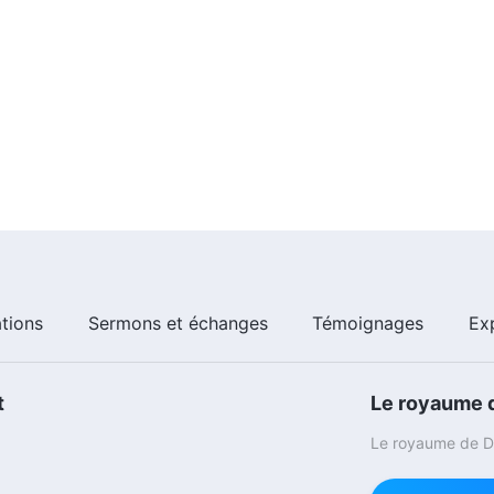
ations
Sermons et échanges
Témoignages
Ex
t
Le royaume d
Le royaume de Di