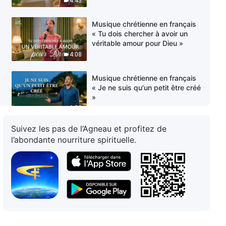
4:43
Musique chrétienne en français
« Tu dois chercher à avoir un
véritable amour pour Dieu »
4:08
Musique chrétienne en français
« Je ne suis qu'un petit être créé
»
3:59
Suivez les pas de l’Agneau et profitez de
Musique chrétienne en français
l’abondante nourriture spirituelle.
« Es-tu véritablement confiant
d'être un témoin de Dieu ? »
3:05
Musique chrétienne en français
« Les brebis de Dieu entendent
Sa voix »
5:07