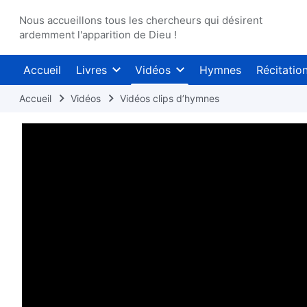
Nous accueillons tous les chercheurs qui désirent
ardemment l'apparition de Dieu !
Accueil
Livres
Vidéos
Hymnes
Récitatio
Accueil
Vidéos
Vidéos clips d’hymnes