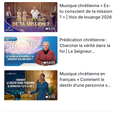
Musique chrétienne « Es-
tu conscient de ta mission
? » | Voix de louange 2026
6:10
Prédication chrétienne :
Chercher la vérité dans la
foi | Le Seigneur
reviendra-t-Il vraiment sur
une nuée ?
14:09
Musique chrétienne en
français « Comment le
destin d'une personne se
dénouera-t-il à la fin ? »
3:53