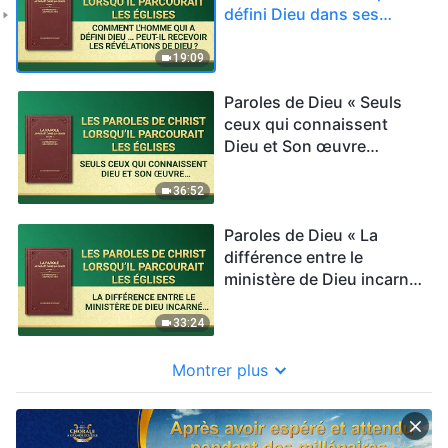
défini Dieu dans ses
conceptions peut-il
recevoir les révélations de
19:09
Dieu ? »
Paroles de Dieu « Seuls
ceux qui connaissent
Dieu et Son œuvre
peuvent Lui donner
satisfaction »
36:52
Paroles de Dieu « La
différence entre le
ministère de Dieu incarné
et le devoir de l'homme »
33:24
Montrer plus