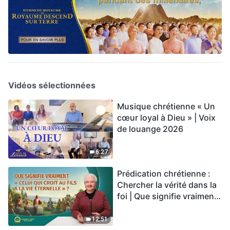
Vidéos sélectionnées
Musique chrétienne « Un
cœur loyal à Dieu » | Voix
de louange 2026
6:27
Prédication chrétienne :
Chercher la vérité dans la
foi | Que signifie vraiment
« Celui qui croit au Fils a la
vie éternelle » ?
12:51