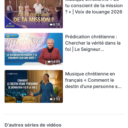
tu conscient de ta mission
? » | Voix de louange 2026
6:10
Prédication chrétienne :
Chercher la vérité dans la
foi | Le Seigneur
reviendra-t-Il vraiment sur
une nuée ?
14:09
Musique chrétienne en
français « Comment le
destin d'une personne se
dénouera-t-il à la fin ? »
3:53
D’autres séries de vidéos