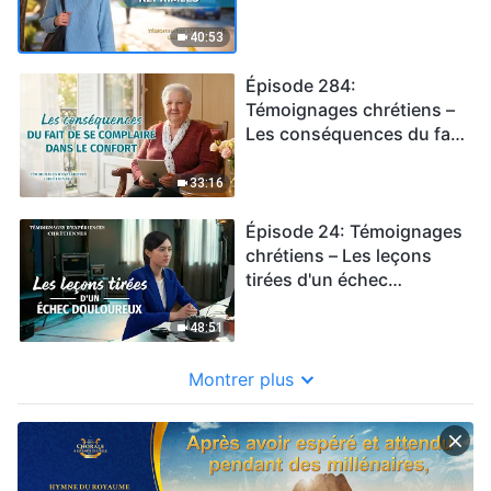
mes émotions réprimées
40:53
Épisode 284:
Témoignages chrétiens –
Les conséquences du fait
de se complaire dans le
confort
33:16
Épisode 24: Témoignages
chrétiens – Les leçons
tirées d'un échec
douloureux
48:51
Montrer plus