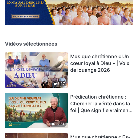
Vidéos sélectionnées
Musique chrétienne « Un
cœur loyal à Dieu » | Voix
de louange 2026
6:27
Prédication chrétienne :
Chercher la vérité dans la
foi | Que signifie vraiment
« Celui qui croit au Fils a la
vie éternelle » ?
12:51
Musique chrétienne « Es-