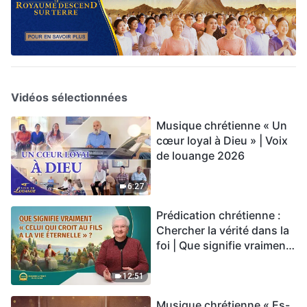
Vidéos sélectionnées
Musique chrétienne « Un
cœur loyal à Dieu » | Voix
de louange 2026
6:27
Prédication chrétienne :
Chercher la vérité dans la
foi | Que signifie vraiment
« Celui qui croit au Fils a la
vie éternelle » ?
12:51
Musique chrétienne « Es-