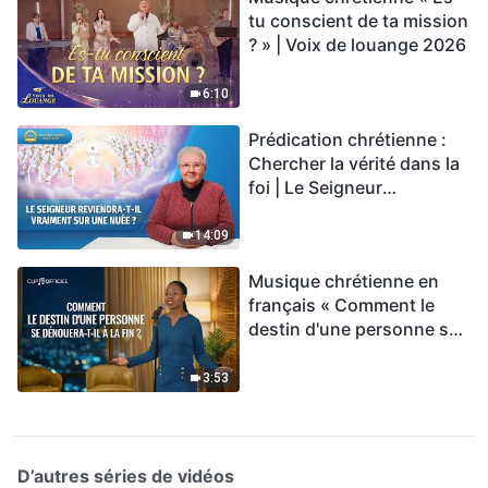
tu conscient de ta mission
? » | Voix de louange 2026
6:10
Prédication chrétienne :
Chercher la vérité dans la
foi | Le Seigneur
reviendra-t-Il vraiment sur
une nuée ?
14:09
Musique chrétienne en
français « Comment le
destin d'une personne se
dénouera-t-il à la fin ? »
3:53
D’autres séries de vidéos