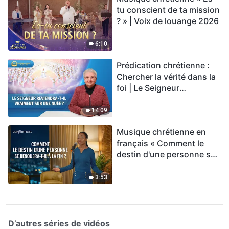
tu conscient de ta mission
? » | Voix de louange 2026
6:10
Prédication chrétienne :
Chercher la vérité dans la
foi | Le Seigneur
reviendra-t-Il vraiment sur
une nuée ?
14:09
Musique chrétienne en
français « Comment le
destin d'une personne se
dénouera-t-il à la fin ? »
3:53
D’autres séries de vidéos