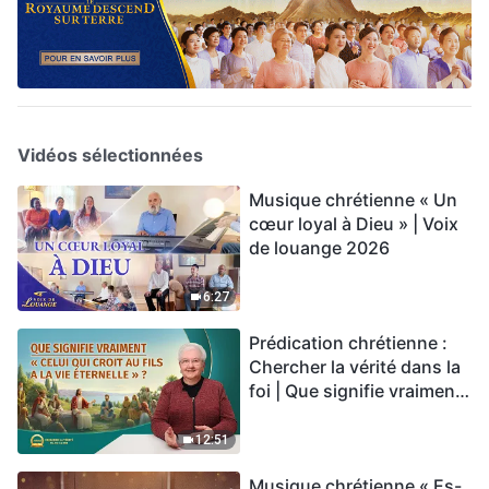
Vidéos sélectionnées
Musique chrétienne « Un
cœur loyal à Dieu » | Voix
de louange 2026
6:27
Prédication chrétienne :
Chercher la vérité dans la
foi | Que signifie vraiment
« Celui qui croit au Fils a la
vie éternelle » ?
12:51
Musique chrétienne « Es-