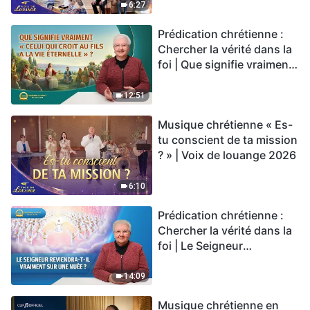
6:27
Prédication chrétienne :
Chercher la vérité dans la
foi | Que signifie vraiment
« Celui qui croit au Fils a la
vie éternelle » ?
12:51
Musique chrétienne « Es-
tu conscient de ta mission
? » | Voix de louange 2026
6:10
Prédication chrétienne :
Chercher la vérité dans la
foi | Le Seigneur
reviendra-t-Il vraiment sur
une nuée ?
14:09
Musique chrétienne en