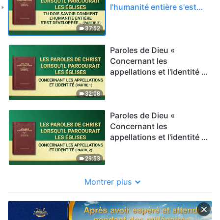
l'humanité entière s'est
développée jusqu'à ce
jour (Partie 2) »
37:52
Paroles de Dieu «
Concernant les
appellations et l'identité »
Partie 1
32:08
Paroles de Dieu «
Concernant les
appellations et l'identité »
Partie 2
29:53
Montrer plus