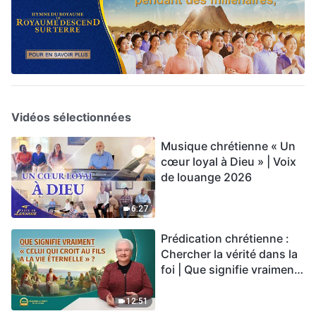
Vidéos sélectionnées
Musique chrétienne « Un
cœur loyal à Dieu » | Voix
de louange 2026
6:27
Prédication chrétienne :
Chercher la vérité dans la
foi | Que signifie vraiment
« Celui qui croit au Fils a la
vie éternelle » ?
12:51