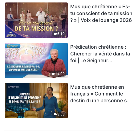
Musique chrétienne « Es-
tu conscient de ta mission
? » | Voix de louange 2026
6:10
Prédication chrétienne :
Chercher la vérité dans la
foi | Le Seigneur
reviendra-t-Il vraiment sur
une nuée ?
14:09
Musique chrétienne en
français « Comment le
destin d'une personne se
dénouera-t-il à la fin ? »
3:53