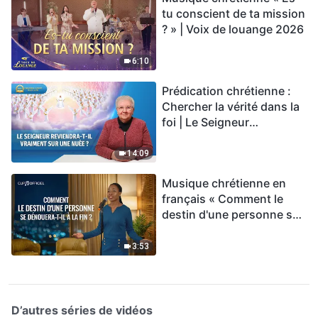
tu conscient de ta mission
? » | Voix de louange 2026
6:10
Prédication chrétienne :
Chercher la vérité dans la
foi | Le Seigneur
reviendra-t-Il vraiment sur
une nuée ?
14:09
Musique chrétienne en
français « Comment le
destin d'une personne se
dénouera-t-il à la fin ? »
3:53
D’autres séries de vidéos