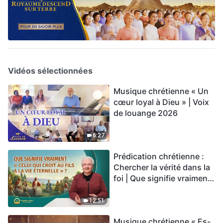
Vidéos sélectionnées
Musique chrétienne « Un
cœur loyal à Dieu » | Voix
de louange 2026
6:27
Prédication chrétienne :
Chercher la vérité dans la
foi | Que signifie vraiment
« Celui qui croit au Fils a la
vie éternelle » ?
12:51
Musique chrétienne « Es-