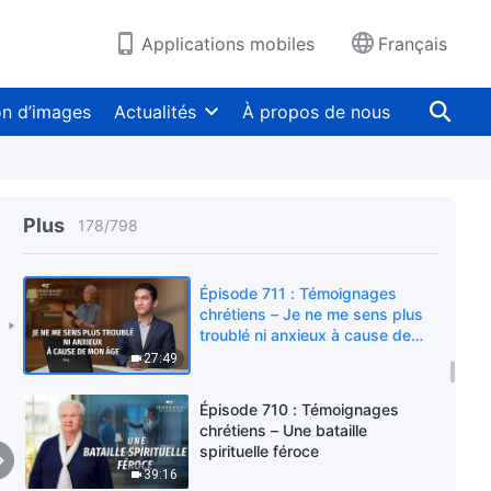
48:19
Applications mobiles
Français
Épisode 713 : Témoignages
chrétiens – Je ne poursuis plus
la bonne chance
on d’images
Actualités
À propos de nous
34:02
Épisode 712 : Témoignages
chrétiens – Ce n'est qu'en
faisant son devoir de manière
Plus
178
/
798
responsable qu'on a de la
30:22
conscience
Épisode 711 : Témoignages
chrétiens – Je ne me sens plus
troublé ni anxieux à cause de
mon âge
27:49
Épisode 710 : Témoignages
chrétiens – Une bataille
spirituelle féroce
39:16