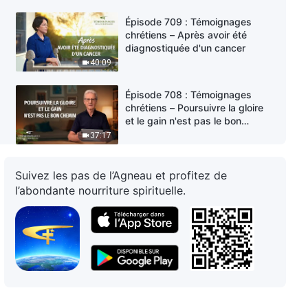
Épisode 709 : Témoignages
chrétiens – Après avoir été
diagnostiquée d'un cancer
40:09
Épisode 708 : Témoignages
chrétiens – Poursuivre la gloire
et le gain n'est pas le bon
chemin
37:17
Épisode 707 : Témoignages
Suivez les pas de l’Agneau et profitez de
chrétiens – Ce qui se cachait
l’abondante nourriture spirituelle.
derrière mon échec à superviser
ou à assurer le suivi
34:22
Épisode 706 : Témoignages
chrétiens – Encerclée et
attaquée par ma famille, j'ai fait
un choix
41:14