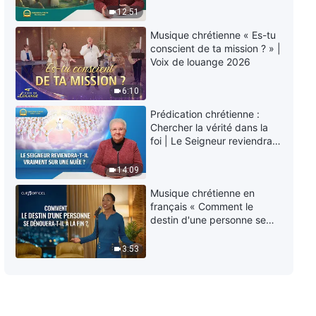
chrétiens – Quel tempérament
éternelle » ?
12:51
fait qu'une personne veuille
discuter ou trouver des excuses
45:39
Musique chrétienne « Es-tu
?
conscient de ta mission ? » |
Voix de louange 2026
Épisode 700 : Témoignages
chrétiens – Protéger son statut
est absolument honteux
6:10
39:29
Prédication chrétienne :
Chercher la vérité dans la
Épisode 699 : Témoignages
foi | Le Seigneur reviendra-
chrétiens – Que cache
t-Il vraiment sur une nuée ?
réellement le fait de se
14:09
soustraire à la supervision ?
38:00
Musique chrétienne en
français « Comment le
destin d'une personne se
dénouera-t-il à la fin ? »
3:53