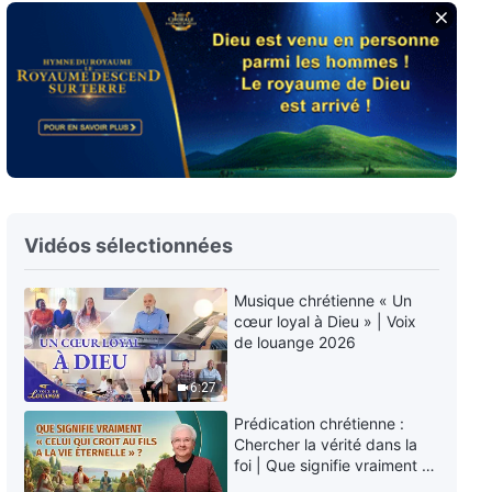
Épisode 705 : Témoignages
chrétiens – Après avoir
découvert que ma mère était
devenue un Judas
49:41
Épisode 704 : Témoignages
chrétiens – Réflexions d'une
bonne épouse et d'une mère
aimante
42:12
Épisode 703 : Témoignages
Vidéos sélectionnées
chrétiens – Ai-je vraiment été
une bonne dirigeante ?
Musique chrétienne « Un
39:45
cœur loyal à Dieu » | Voix
de louange 2026
Épisode 702 : Témoignages
chrétiens – Je ne suis plus
6:27
contrainte par mon calibre
médiocre
Prédication chrétienne :
45:23
Chercher la vérité dans la
foi | Que signifie vraiment «
Épisode 701 : Témoignages
Celui qui croit au Fils a la vie