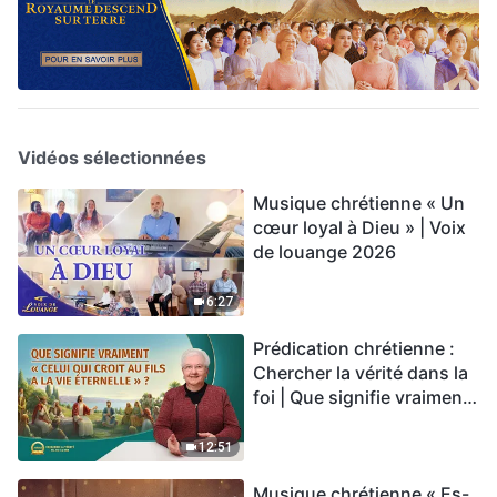
Vidéos sélectionnées
Musique chrétienne « Un
cœur loyal à Dieu » | Voix
de louange 2026
6:27
Prédication chrétienne :
Chercher la vérité dans la
foi | Que signifie vraiment
« Celui qui croit au Fils a la
vie éternelle » ?
12:51
Musique chrétienne « Es-