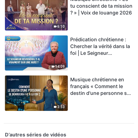
tu conscient de ta mission
? » | Voix de louange 2026
6:10
Prédication chrétienne :
Chercher la vérité dans la
foi | Le Seigneur
reviendra-t-Il vraiment sur
une nuée ?
14:09
Musique chrétienne en
français « Comment le
destin d'une personne se
dénouera-t-il à la fin ? »
3:53
D’autres séries de vidéos