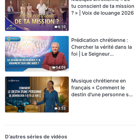
tu conscient de ta mission
? » | Voix de louange 2026
6:10
Prédication chrétienne :
Chercher la vérité dans la
foi | Le Seigneur
reviendra-t-Il vraiment sur
une nuée ?
14:09
Musique chrétienne en
français « Comment le
destin d'une personne se
dénouera-t-il à la fin ? »
3:53
D’autres séries de vidéos