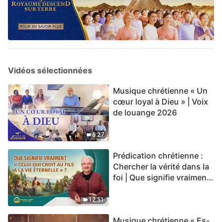
Vidéos sélectionnées
Musique chrétienne « Un
cœur loyal à Dieu » | Voix
de louange 2026
6:27
Prédication chrétienne :
Chercher la vérité dans la
foi | Que signifie vraiment
« Celui qui croit au Fils a la
vie éternelle » ?
12:51
Musique chrétienne « Es-