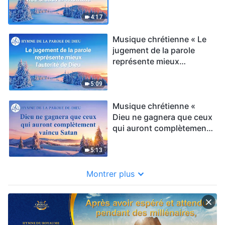
l'homme »
4:17
Musique chrétienne « Le
jugement de la parole
représente mieux
l'autorité de Dieu »
5:09
Musique chrétienne «
Dieu ne gagnera que ceux
qui auront complètement
vaincu Satan »
5:13
Montrer plus