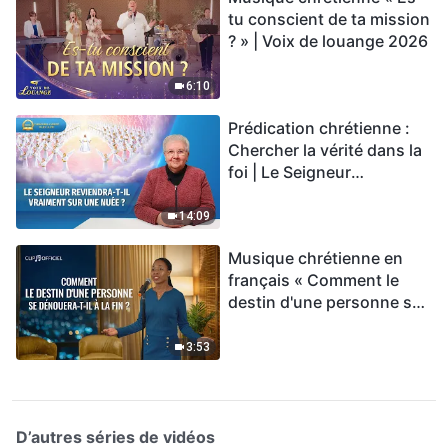
tu conscient de ta mission
? » | Voix de louange 2026
6:10
Prédication chrétienne :
Chercher la vérité dans la
foi | Le Seigneur
reviendra-t-Il vraiment sur
une nuée ?
14:09
Musique chrétienne en
français « Comment le
destin d'une personne se
dénouera-t-il à la fin ? »
3:53
D’autres séries de vidéos