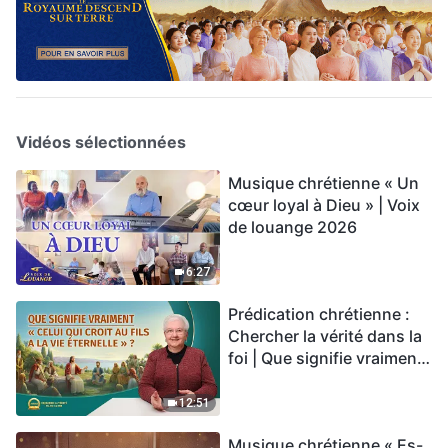
Vidéos sélectionnées
Musique chrétienne « Un
cœur loyal à Dieu » | Voix
de louange 2026
6:27
Prédication chrétienne :
Chercher la vérité dans la
foi | Que signifie vraiment
« Celui qui croit au Fils a la
vie éternelle » ?
12:51
Musique chrétienne « Es-