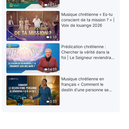
éternelle » ?
Connaître Dieu | Extrait 66
12:51
Musique chrétienne « Es-tu
6:57
conscient de ta mission ? » |
Voix de louange 2026
Paroles de Dieu quotidiennes :
Connaître Dieu | Extrait 67
6:10
Prédication chrétienne :
6:36
Chercher la vérité dans la
foi | Le Seigneur reviendra-
Paroles de Dieu quotidiennes :
t-Il vraiment sur une nuée ?
Connaître Dieu | Extrait 68
14:09
7:49
Musique chrétienne en
français « Comment le
destin d'une personne se
Paroles de Dieu quotidiennes :
dénouera-t-il à la fin ? »
Connaître Dieu | Extrait 69
3:53
9:25
Paroles de Dieu quotidiennes :
Connaître Dieu | Extrait 70