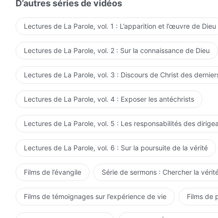
lesquels Dieu règne sur toutes choses et à comprendre la
D’autres séries de vidéos
jamais entendu les paroles prononcées par Dieu, Job s
et de les retirer de l'homme relevaient toutes de Dieu. 
Lectures de La Parole, vol. 1 : L’apparition et l’œuvre de Dieu
de celles de n'importe quelle personne ordinaire, il n'a
de la souveraineté de Dieu sur toutes choses ou affect
Lectures de La Parole, vol. 2 : Sur la connaissance de Dieu
l'éloignement du mal. À ses yeux, les lois de toutes cho
souveraineté de Dieu pouvait être vue dans n'importe qu
Lectures de La Parole, vol. 3 : Discours de Christ des dernier
Dieu, mais il était capable de réaliser que les actes d
terre, dans chaque recoin de sa vie il pouvait voir et p
Lectures de La Parole, vol. 4 : Exposer les antéchrists
et pouvait voir les arrangements merveilleux de Dieu. 
Job de percevoir les actes de Dieu et n'ont pas non pl
Lectures de La Parole, vol. 5 : Les responsabilités des dirige
sur toutes choses. Sa vie était de se rendre compte, da
arrangements de Dieu qui est caché parmi toutes choses
Lectures de La Parole, vol. 6 : Sur la poursuite de la vérité
compris la voix du cœur de Dieu et les paroles de Dieu,
voix de Son cœur et de Ses paroles en régissant les loi
Films de l’évangile
Série de sermons : Chercher la vérité
même humanité et la même quête que Job, ils peuvent 
que Job, et acquérir la même compréhension et la mêm
Films de témoignages sur l’expérience de vie
Films de 
choses que Job. Dieu n'était pas apparu à Job ni ne lui