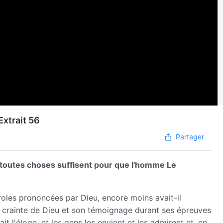
Extrait 56
Partager
 toutes choses suffisent pour que l'homme Le
aroles prononcées par Dieu, encore moins avait-il
 crainte de Dieu et son témoignage durant ses épreuves
it l'éloge, et les gens les envient et les admirent et, en