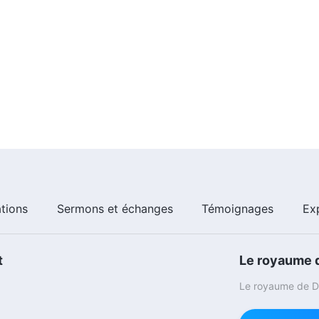
ations
Sermons et échanges
Témoignages
Ex
t
Le royaume d
Le royaume de Di