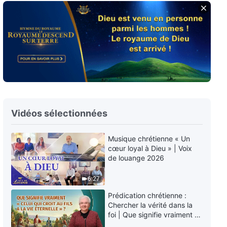
Paroles de Dieu quotidiennes :
Connaître Dieu | Extrait 62
16:46
Paroles de Dieu quotidiennes :
Connaître Dieu | Extrait 63
6:01
Vidéos sélectionnées
Paroles de Dieu quotidiennes :
Connaître Dieu | Extrait 64
Musique chrétienne « Un
cœur loyal à Dieu » | Voix
5:38
de louange 2026
Paroles de Dieu quotidiennes :
6:27
Connaître Dieu | Extrait 65
Prédication chrétienne :
12:22
Chercher la vérité dans la
foi | Que signifie vraiment «
Celui qui croit au Fils a la vie
Paroles de Dieu quotidiennes :