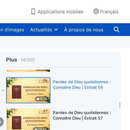
9:58
Applications mobiles
Français
Paroles de Dieu quotidiennes :
Connaître Dieu | Extrait 54
on d’images
Actualités
À propos de nous
10:04
Paroles de Dieu quotidiennes :
Connaître Dieu | Extrait 55
Plus
56
/
200
8:00
Paroles de Dieu quotidiennes :
Connaître Dieu | Extrait 56
9:19
Paroles de Dieu quotidiennes :
Connaître Dieu | Extrait 57
10:16