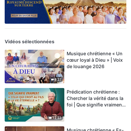
Vidéos sélectionnées
Musique chrétienne « Un
cœur loyal à Dieu » | Voix
de louange 2026
6:27
Prédication chrétienne :
Chercher la vérité dans la
foi | Que signifie vraiment
« Celui qui croit au Fils a la
vie éternelle » ?
12:51
Musique chrétienne « Es-