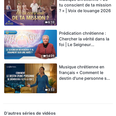
tu conscient de ta mission
? » | Voix de louange 2026
6:10
Prédication chrétienne :
Chercher la vérité dans la
foi | Le Seigneur
reviendra-t-Il vraiment sur
une nuée ?
14:09
Musique chrétienne en
français « Comment le
destin d'une personne se
dénouera-t-il à la fin ? »
3:53
D’autres séries de vidéos