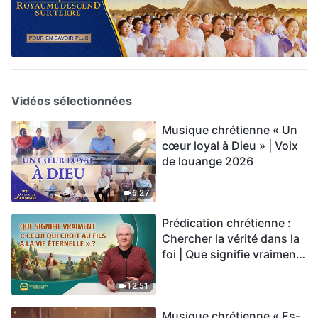
Vidéos sélectionnées
Musique chrétienne « Un
cœur loyal à Dieu » | Voix
de louange 2026
6:27
Prédication chrétienne :
Chercher la vérité dans la
foi | Que signifie vraiment
« Celui qui croit au Fils a la
vie éternelle » ?
12:51
Musique chrétienne « Es-