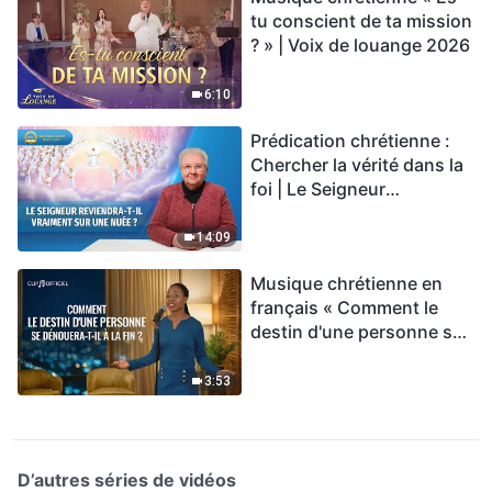
tu conscient de ta mission
? » | Voix de louange 2026
6:10
Prédication chrétienne :
Chercher la vérité dans la
foi | Le Seigneur
reviendra-t-Il vraiment sur
une nuée ?
14:09
Musique chrétienne en
français « Comment le
destin d'une personne se
dénouera-t-il à la fin ? »
3:53
D’autres séries de vidéos