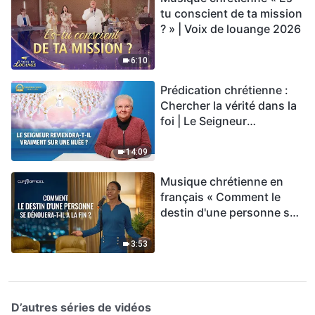
tu conscient de ta mission
? » | Voix de louange 2026
6:10
Prédication chrétienne :
Chercher la vérité dans la
foi | Le Seigneur
reviendra-t-Il vraiment sur
une nuée ?
14:09
Musique chrétienne en
français « Comment le
destin d'une personne se
dénouera-t-il à la fin ? »
3:53
D’autres séries de vidéos