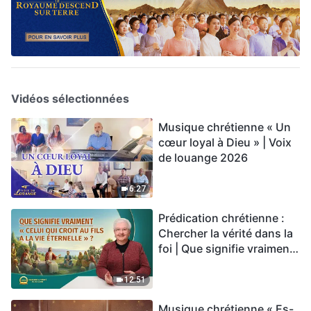
Vidéos sélectionnées
Musique chrétienne « Un
cœur loyal à Dieu » | Voix
de louange 2026
6:27
Prédication chrétienne :
Chercher la vérité dans la
foi | Que signifie vraiment
« Celui qui croit au Fils a la
vie éternelle » ?
12:51
Musique chrétienne « Es-