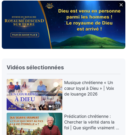
Paroles de Dieu quotidiennes :
Connaître l'œuvre de Dieu |
Extrait 222
3:15
Paroles de Dieu quotidiennes :
Connaître l'œuvre de Dieu |
Extrait 223
3:44
Vidéos sélectionnées
Paroles de Dieu quotidiennes :
Connaître l'œuvre de Dieu |
Extrait 224
Musique chrétienne « Un
7:38
cœur loyal à Dieu » | Voix
de louange 2026
Paroles de Dieu quotidiennes :
6:27
Connaître l'œuvre de Dieu |
Extrait 225
Prédication chrétienne :
4:29
Chercher la vérité dans la
foi | Que signifie vraiment «
Celui qui croit au Fils a la vie
Paroles de Dieu quotidiennes :