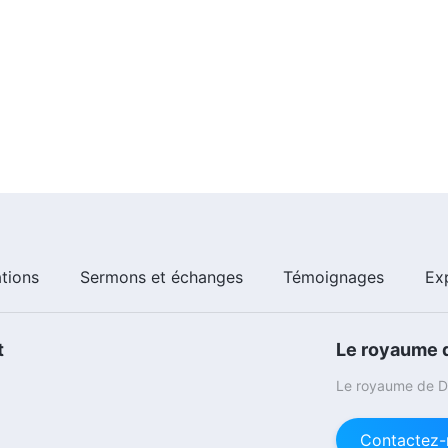
ations
Sermons et échanges
Témoignages
Ex
t
Le royaume d
Le royaume de Di
Contactez-