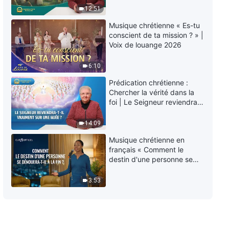
éternelle » ?
Connaître l'œuvre de Dieu |
12:51
Extrait 226
Musique chrétienne « Es-tu
10:11
conscient de ta mission ? » |
Voix de louange 2026
Paroles de Dieu quotidiennes :
Connaître l'œuvre de Dieu |
6:10
Extrait 227
Prédication chrétienne :
8:55
Chercher la vérité dans la
foi | Le Seigneur reviendra-
Paroles de Dieu quotidiennes :
t-Il vraiment sur une nuée ?
Connaître l'œuvre de Dieu |
14:09
Extrait 228
6:16
Musique chrétienne en
français « Comment le
destin d'une personne se
Paroles de Dieu quotidiennes :
dénouera-t-il à la fin ? »
Connaître l'œuvre de Dieu |
Extrait 229
3:53
3:41
Paroles de Dieu quotidiennes :
Connaître l'œuvre de Dieu |