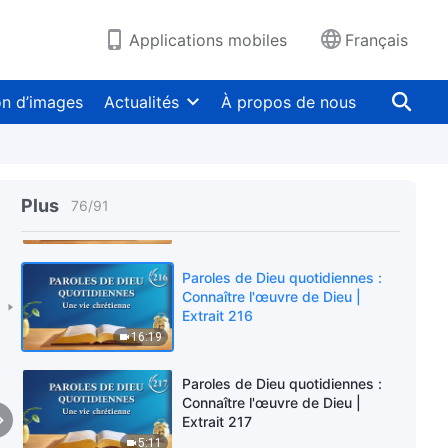
8:04
Applications mobiles
Français
Paroles de Dieu quotidiennes :
Connaître l'œuvre de Dieu |
on d’images
Actualités
À propos de nous
Extrait 214
6:13
Paroles de Dieu quotidiennes :
Connaître l'œuvre de Dieu |
Plus
76
/
91
Extrait 215
5:03
Paroles de Dieu quotidiennes :
Connaître l'œuvre de Dieu |
Extrait 216
16:19
Paroles de Dieu quotidiennes :
Connaître l'œuvre de Dieu |
Extrait 217
5:11