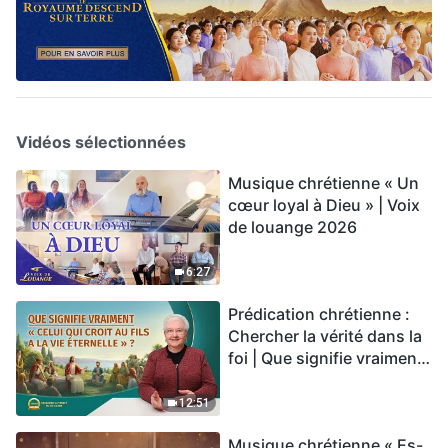
Vidéos sélectionnées
Musique chrétienne « Un
cœur loyal à Dieu » | Voix
de louange 2026
6:27
Prédication chrétienne :
Chercher la vérité dans la
foi | Que signifie vraiment
« Celui qui croit au Fils a la
vie éternelle » ?
12:51
Musique chrétienne « Es-