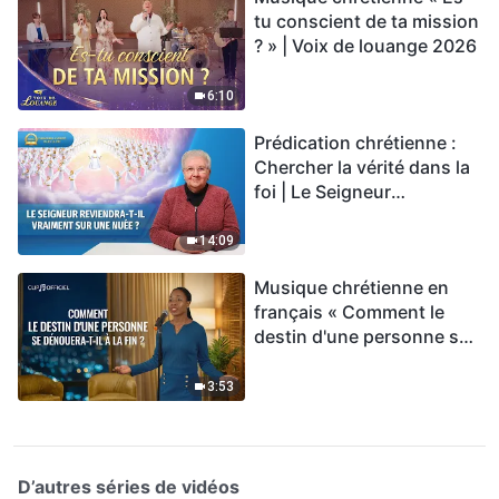
tu conscient de ta mission
? » | Voix de louange 2026
6:10
Prédication chrétienne :
Chercher la vérité dans la
foi | Le Seigneur
reviendra-t-Il vraiment sur
une nuée ?
14:09
Musique chrétienne en
français « Comment le
destin d'une personne se
dénouera-t-il à la fin ? »
3:53
D’autres séries de vidéos