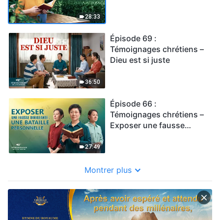
accomplir mon devoir
28:33
Épisode 69 :
Témoignages chrétiens –
Dieu est si juste
36:50
Épisode 66 :
Témoignages chrétiens –
Exposer une fausse
dirigeante : une bataille
personnelle
27:49
Montrer plus