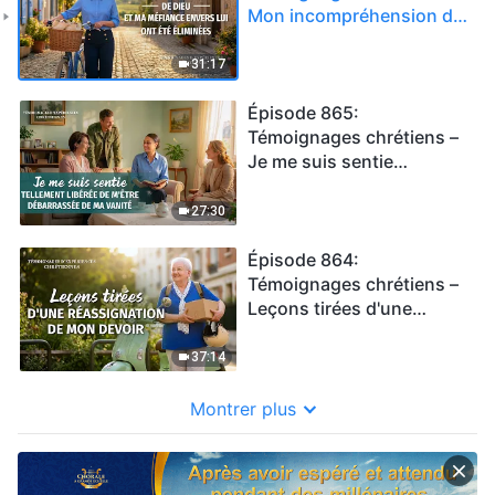
Mon incompréhension de
Dieu et ma méfiance
envers Lui ont été
31:17
éliminées
Épisode 865:
Témoignages chrétiens –
Je me suis sentie
tellement libérée de m'être
débarrassée de ma vanité
27:30
Épisode 864:
Témoignages chrétiens –
Leçons tirées d'une
réassignation de mon
devoir
37:14
Montrer plus