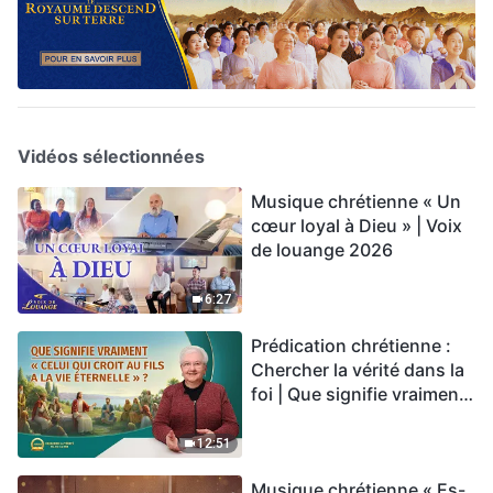
Vidéos sélectionnées
Musique chrétienne « Un
cœur loyal à Dieu » | Voix
de louange 2026
6:27
Prédication chrétienne :
Chercher la vérité dans la
foi | Que signifie vraiment
« Celui qui croit au Fils a la
vie éternelle » ?
12:51
Musique chrétienne « Es-