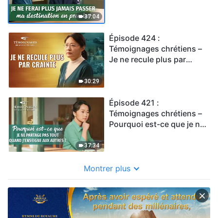
passer ma destination en
premier
37:04
Épisode 424 :
Témoignages chrétiens –
Je ne recule plus par
crainte
30:29
Épisode 421 :
Témoignages chrétiens –
Pourquoi est-ce que je ne
partage pas tout quand
j'enseigne aux autres ?
37:34
Montrer plus