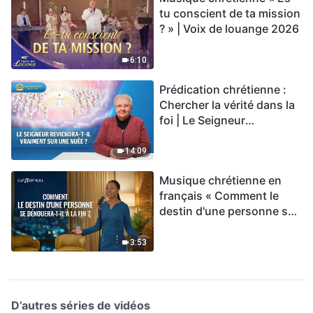
tu conscient de ta mission
? » | Voix de louange 2026
6:10
Prédication chrétienne :
Chercher la vérité dans la
foi | Le Seigneur
reviendra-t-Il vraiment sur
une nuée ?
14:09
Musique chrétienne en
français « Comment le
destin d'une personne se
dénouera-t-il à la fin ? »
3:53
D’autres séries de vidéos