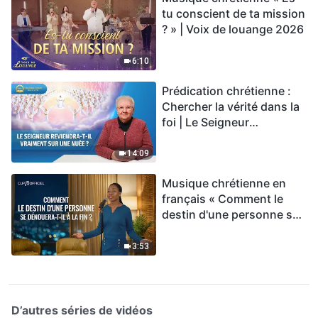
tu conscient de ta mission
? » | Voix de louange 2026
6:10
Prédication chrétienne :
Chercher la vérité dans la
foi | Le Seigneur
reviendra-t-Il vraiment sur
une nuée ?
14:09
Musique chrétienne en
français « Comment le
destin d'une personne se
dénouera-t-il à la fin ? »
3:53
D’autres séries de vidéos