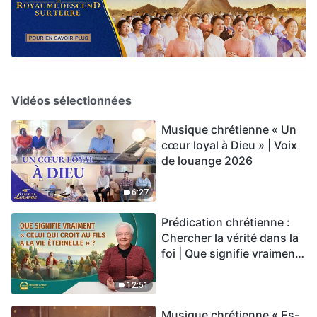
Vidéos sélectionnées
Musique chrétienne « Un
cœur loyal à Dieu » | Voix
de louange 2026
6:27
Prédication chrétienne :
Chercher la vérité dans la
foi | Que signifie vraiment
« Celui qui croit au Fils a la
vie éternelle » ?
12:51
Musique chrétienne « Es-