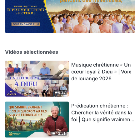
Vidéos sélectionnées
Musique chrétienne « Un
cœur loyal à Dieu » | Voix
de louange 2026
6:27
Prédication chrétienne :
Chercher la vérité dans la
foi | Que signifie vraiment
« Celui qui croit au Fils a la
vie éternelle » ?
12:51