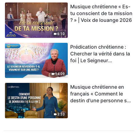
Musique chrétienne « Es-
tu conscient de ta mission
? » | Voix de louange 2026
6:10
Prédication chrétienne :
Chercher la vérité dans la
foi | Le Seigneur
reviendra-t-Il vraiment sur
une nuée ?
14:09
Musique chrétienne en
français « Comment le
destin d'une personne se
dénouera-t-il à la fin ? »
3:53