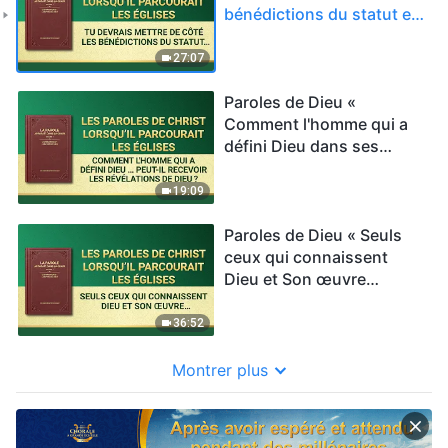
bénédictions du statut et
comprendre la volonté de
Dieu d'apporter le salut à
27:07
l'homme »
Paroles de Dieu «
Comment l'homme qui a
défini Dieu dans ses
conceptions peut-il
recevoir les révélations de
19:09
Dieu ? »
Paroles de Dieu « Seuls
ceux qui connaissent
Dieu et Son œuvre
peuvent Lui donner
satisfaction »
36:52
Montrer plus