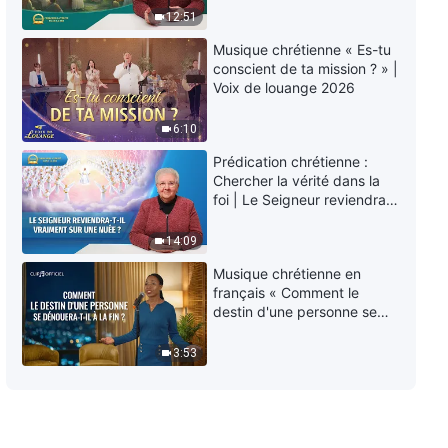
« La survenue de la maladie est
éternelle » ?
12:51
l'amour de Dieu »
Musique chrétienne « Es-tu
5:46
conscient de ta mission ? » |
Voix de louange 2026
Musique chrétienne en français
« Les conséquences de la
6:10
méconnaissance du
tempérament de Dieu »
4:06
Prédication chrétienne :
Chercher la vérité dans la
foi | Le Seigneur reviendra-
Musique chrétienne en français
t-Il vraiment sur une nuée ?
« Tout le peuple de Dieu exprime
ses sentiments sincères »
14:09
3:25
Musique chrétienne en
français « Comment le
Musique chrétienne en français
destin d'une personne se
« L'œuvre de la conquête est de
dénouera-t-il à la fin ? »
la plus profonde signification »
3:53
4:13
Musique chrétienne en français
« Seuls ceux qui aiment la vérité