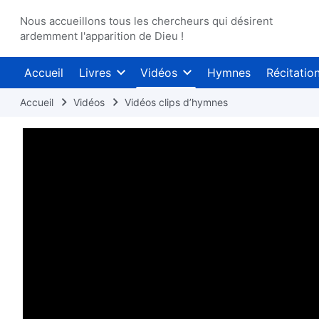
Nous accueillons tous les chercheurs qui désirent
ardemment l'apparition de Dieu !
Accueil
Livres
Vidéos
Hymnes
Récitatio
Accueil
Vidéos
Vidéos clips d’hymnes