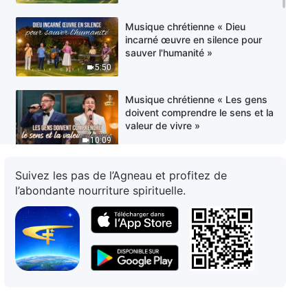
Musique chrétienne « Dieu
incarné œuvre en silence pour
sauver l'humanité »
5:50
Musique chrétienne « Les gens
doivent comprendre le sens et la
valeur de vivre »
10:09
Musique chrétienne « Louons
Suivez les pas de l’Agneau et profitez de
Dieu d'un cœur sans partage »
l’abondante nourriture spirituelle.
4:42
Musique chrétienne « La vie de
l'homme est entièrement sous la
souveraineté de Dieu »
4:23