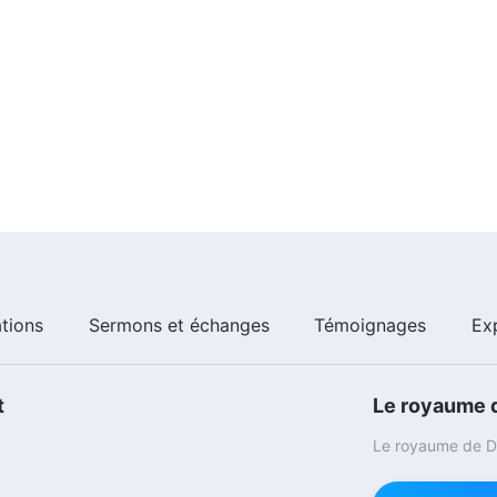
ations
Sermons et échanges
Témoignages
Ex
t
Le royaume d
Le royaume de Di