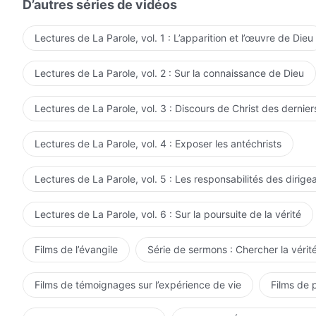
D’autres séries de vidéos
délibérément seront éliminés par cette étape de l'œuvr
soumettent délibérément et s'humilient volontiers peu
Lectures de La Parole, vol. 1 : L’apparition et l’œuvre de Dieu
La connaissance que l'homme a de la vie atteint des ni
Lectures de La Parole, vol. 2 : Sur la connaissance de Dieu
manière, l'œuvre de Dieu devient aussi de plus en plu
peut être rendu parfait et devenir apte à être utilisé 
Lectures de La Parole, vol. 3 : Discours de Christ des dernier
contrer et inverser les notions de l'homme et, d'autre 
réaliste, et dans le plus grand des domaines de la croy
Lectures de La Parole, vol. 4 : Exposer les antéchrists
peut être accomplie. Tous ceux qui sont de nature rebe
cette étape de l'œuvre rapide et puissante de Dieu ; s
Lectures de La Parole, vol. 5 : Les responsabilités des dirige
Extrait de La Parole, vol. 1 : L'apparition et l'œuvre
volontiers peuvent progresser jusqu'au bout du chemin
Lectures de La Parole, vol. 6 : Sur la poursuite de la vérité
Films de l’évangile
Série de sermons : Chercher la vérité
Films de témoignages sur l’expérience de vie
Films de 