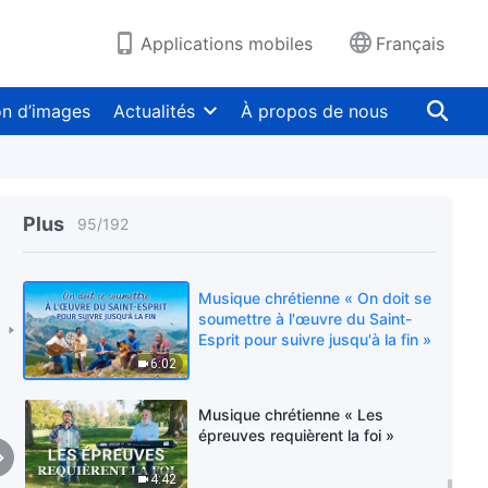
du chemin »
4:48
Applications mobiles
Français
Musique chrétienne en français
« L'homme ne croit pas vraiment
en Christ »
on d’images
Actualités
À propos de nous
3:56
Musique chrétienne « Donne ton
cœur devant Dieu si tu crois en
Plus
95
/
192
Lui »
3:52
Musique chrétienne « On doit se
soumettre à l'œuvre du Saint-
Esprit pour suivre jusqu'à la fin »
6:02
Musique chrétienne « Les
épreuves requièrent la foi »
4:42