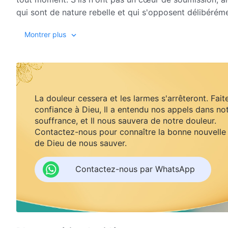
qui sont de nature rebelle et qui s'opposent délibérém
puissante de Dieu ; seuls ceux qui se soumettent délib
Montrer plus
jusqu'au bout du chemin.
L'ère ancienne est passée ; c'est maintenant une nouve
doit être faite. En particulier à l'ère finale pendant la
œuvre plus nouvelle et plus rapidement. Par conséquent
La douleur cessera et les larmes s'arrêteront. Fait
auront de la difficulté à suivre les pas de Dieu. Tous c
confiance à Dieu, Il a entendu nos appels dans no
délibérément seront éliminés par cette étape de l'œuvr
souffrance, et Il nous sauvera de notre douleur.
soumettent délibérément et s'humilient volontiers peu
Contactez-nous pour connaître la bonne nouvelle
de Dieu de nous sauver.
Contactez-nous par WhatsApp
Dieu ne respecte aucun règlement, et Il ne considère
comme éternellement immuable. À la place, Il fait con
toujours supérieure. Son œuvre devient de plus en plu
aux besoins réels de l'homme. C'est seulement en faisa
réaliser la transformation finale de leur tempérament. 