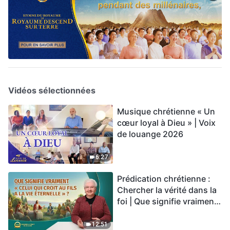
Vidéos sélectionnées
Musique chrétienne « Un
cœur loyal à Dieu » | Voix
de louange 2026
6:27
Prédication chrétienne :
Chercher la vérité dans la
foi | Que signifie vraiment
« Celui qui croit au Fils a la
vie éternelle » ?
12:51