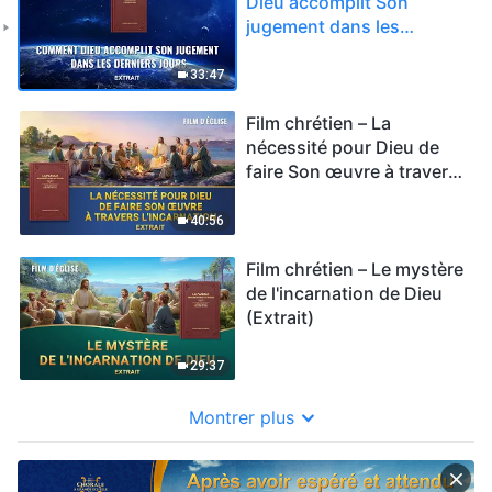
Dieu accomplit Son
jugement dans les
derniers jours (Extrait)
33:47
Film chrétien – La
nécessité pour Dieu de
faire Son œuvre à travers
l'incarnation (Extrait)
40:56
Film chrétien – Le mystère
de l'incarnation de Dieu
(Extrait)
29:37
Montrer plus