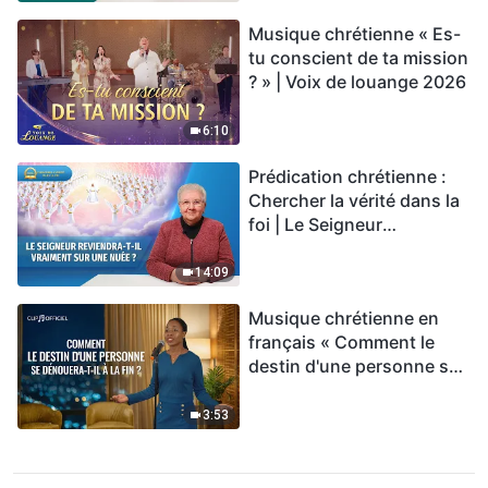
Musique chrétienne « Es-
tu conscient de ta mission
? » | Voix de louange 2026
6:10
Prédication chrétienne :
Chercher la vérité dans la
foi | Le Seigneur
reviendra-t-Il vraiment sur
une nuée ?
14:09
Musique chrétienne en
français « Comment le
destin d'une personne se
dénouera-t-il à la fin ? »
3:53