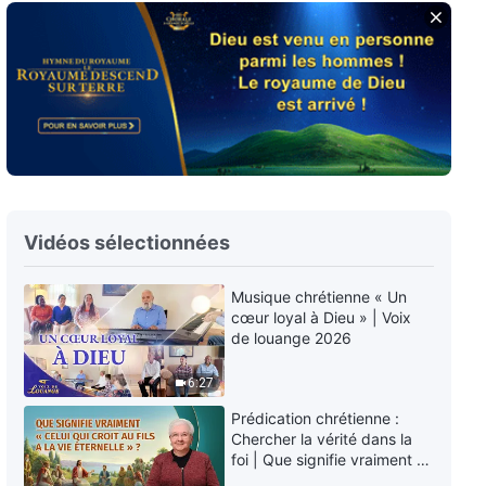
Film chrétien – Pourquoi Dieu Se
fait-Il deux fois chair pour
sauver l'humanité ? (Extrait)
21:40
Film chrétien – Quelle est la
différence essentielle entre Dieu
incarné et les personnes que
Dieu utilise ? (Extrait)
13:35
Vidéos sélectionnées
Musique chrétienne « Un
cœur loyal à Dieu » | Voix
de louange 2026
6:27
Prédication chrétienne :
Chercher la vérité dans la
foi | Que signifie vraiment «
Celui qui croit au Fils a la vie