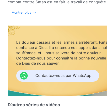
combat contre Satan est en fait le travail de conquêt
l'objet du salut de Dieu. De cette façon, le travail de 
Montrer plus
l'homme, l'homme est devenu l'incarnation de Satan et 
façon, le travail de livrer le combat contre Satan et de
devenir humain pour livrer le combat contre Satan. Ce t
apparaît dans la chair »)
La douleur cessera et les larmes s'arrêteront. Fait
confiance à Dieu, Il a entendu nos appels dans no
souffrance, et Il nous sauvera de notre douleur.
Contactez-nous pour connaître la bonne nouvelle
de Dieu de nous sauver.
Contactez-nous par WhatsApp
D’autres séries de vidéos