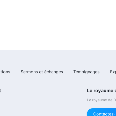
ations
Sermons et échanges
Témoignages
Ex
t
Le royaume d
Le royaume de Di
Contactez-