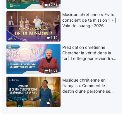
éternelle » ?
12:51
Musique chrétienne « Es-tu
conscient de ta mission ? » |
Voix de louange 2026
6:10
Prédication chrétienne :
Chercher la vérité dans la
foi | Le Seigneur reviendra-
t-Il vraiment sur une nuée ?
14:09
Musique chrétienne en
français « Comment le
destin d'une personne se
dénouera-t-il à la fin ? »
3:53