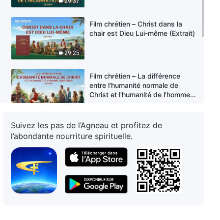
29:37
Film chrétien – Christ dans la
chair est Dieu Lui-même (Extrait)
29:25
Film chrétien – La différence
entre l'humanité normale de
Christ et l'humanité de l'homme
corrompu (Extrait)
16:58
Suivez les pas de l’Agneau et profitez de
Film chrétien – Comment
l’abondante nourriture spirituelle.
comprendre Dieu incarné ?
(Extrait)
35:11
Film chrétien – Comprendre
l'importance de Dieu Se faisant
deux fois chair (Extrait)
29:12