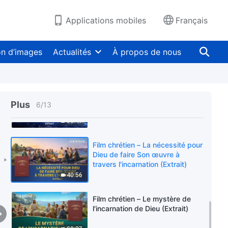
(Extrait)
14:57
Applications mobiles
Français
Film chrétien – Les mystères des
incarnations de Dieu ont été
on d’images
Actualités
À propos de nous
révélés (Extrait)
23:22
Film chrétien – Comment Dieu
accomplit Son jugement dans
Plus
6
/
13
les derniers jours (Extrait)
33:47
Film chrétien – La nécessité pour
Dieu de faire Son œuvre à
travers l'incarnation (Extrait)
40:56
Film chrétien – Le mystère de
l'incarnation de Dieu (Extrait)