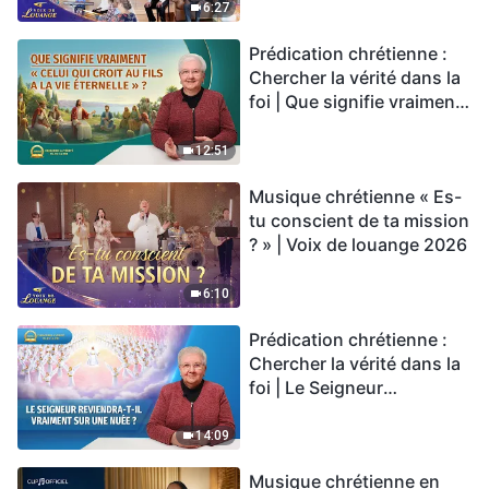
6:27
Prédication chrétienne :
Chercher la vérité dans la
foi | Que signifie vraiment
« Celui qui croit au Fils a la
vie éternelle » ?
12:51
Musique chrétienne « Es-
tu conscient de ta mission
? » | Voix de louange 2026
6:10
Prédication chrétienne :
Chercher la vérité dans la
foi | Le Seigneur
reviendra-t-Il vraiment sur
une nuée ?
14:09
Musique chrétienne en