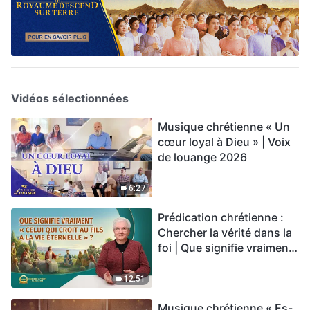
Vidéos sélectionnées
Musique chrétienne « Un
cœur loyal à Dieu » | Voix
de louange 2026
6:27
Prédication chrétienne :
Chercher la vérité dans la
foi | Que signifie vraiment
« Celui qui croit au Fils a la
vie éternelle » ?
12:51
Musique chrétienne « Es-