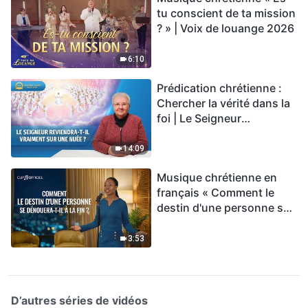
tu conscient de ta mission
? » | Voix de louange 2026
6:10
Prédication chrétienne :
Chercher la vérité dans la
foi | Le Seigneur
reviendra-t-Il vraiment sur
une nuée ?
14:09
Musique chrétienne en
français « Comment le
destin d'une personne se
dénouera-t-il à la fin ? »
3:53
D’autres séries de vidéos