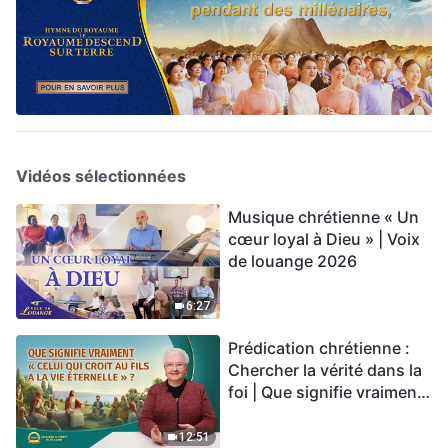
Vidéos sélectionnées
Musique chrétienne « Un
cœur loyal à Dieu » | Voix
de louange 2026
6:27
Prédication chrétienne :
Chercher la vérité dans la
foi | Que signifie vraiment
« Celui qui croit au Fils a la
vie éternelle » ?
12:51