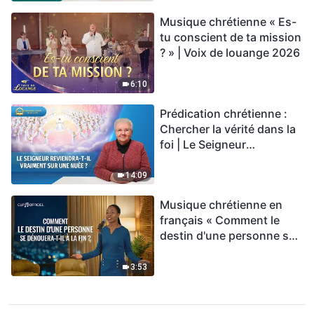
Musique chrétienne « Es-
tu conscient de ta mission
? » | Voix de louange 2026
6:10
Prédication chrétienne :
Chercher la vérité dans la
foi | Le Seigneur
reviendra-t-Il vraiment sur
une nuée ?
14:09
Musique chrétienne en
français « Comment le
destin d'une personne se
dénouera-t-il à la fin ? »
3:53