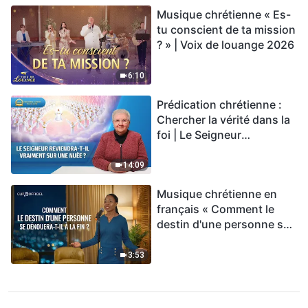
Musique chrétienne « Es-
tu conscient de ta mission
? » | Voix de louange 2026
6:10
Prédication chrétienne :
Chercher la vérité dans la
foi | Le Seigneur
reviendra-t-Il vraiment sur
une nuée ?
14:09
Musique chrétienne en
français « Comment le
destin d'une personne se
dénouera-t-il à la fin ? »
3:53