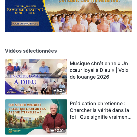
Vidéos sélectionnées
Musique chrétienne « Un
cœur loyal à Dieu » | Voix
de louange 2026
6:27
Prédication chrétienne :
Chercher la vérité dans la
foi | Que signifie vraiment
« Celui qui croit au Fils a la
vie éternelle » ?
12:51