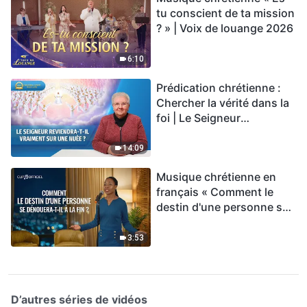
tu conscient de ta mission
? » | Voix de louange 2026
6:10
Prédication chrétienne :
Chercher la vérité dans la
foi | Le Seigneur
reviendra-t-Il vraiment sur
une nuée ?
14:09
Musique chrétienne en
français « Comment le
destin d'une personne se
dénouera-t-il à la fin ? »
3:53
D’autres séries de vidéos