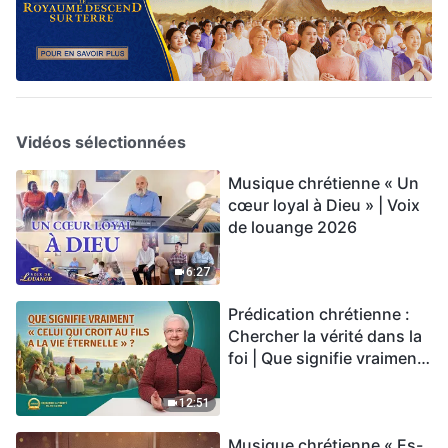
Vidéos sélectionnées
Musique chrétienne « Un
cœur loyal à Dieu » | Voix
de louange 2026
6:27
Prédication chrétienne :
Chercher la vérité dans la
foi | Que signifie vraiment
« Celui qui croit au Fils a la
vie éternelle » ?
12:51
Musique chrétienne « Es-