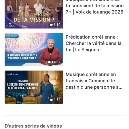
tu conscient de ta mission
? » | Voix de louange 2026
6:10
Prédication chrétienne :
Chercher la vérité dans la
foi | Le Seigneur
reviendra-t-Il vraiment sur
une nuée ?
14:09
Musique chrétienne en
français « Comment le
destin d'une personne se
dénouera-t-il à la fin ? »
3:53
D’autres séries de vidéos