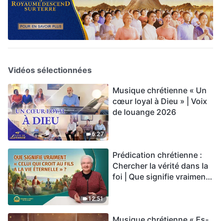
Vidéos sélectionnées
Musique chrétienne « Un
cœur loyal à Dieu » | Voix
de louange 2026
6:27
Prédication chrétienne :
Chercher la vérité dans la
foi | Que signifie vraiment
« Celui qui croit au Fils a la
vie éternelle » ?
12:51
Musique chrétienne « Es-