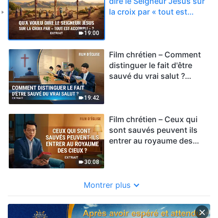
dire le Seigneur Jésus sur
la croix par « tout est
accompli » ? (Extrait)
19:00
Film chrétien – Comment
distinguer le fait d'être
sauvé du vrai salut ?
(Extrait)
19:42
Film chrétien – Ceux qui
sont sauvés peuvent ils
entrer au royaume des
cieux ? (Extrait)
30:08
Montrer plus