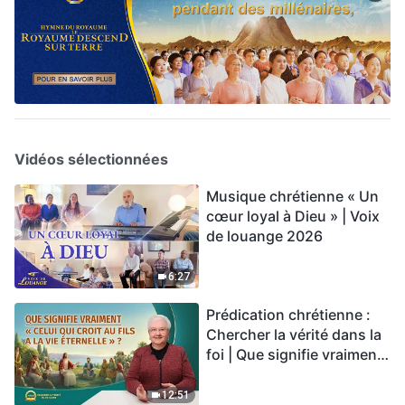
Vidéos sélectionnées
Musique chrétienne « Un
cœur loyal à Dieu » | Voix
de louange 2026
6:27
Prédication chrétienne :
Chercher la vérité dans la
foi | Que signifie vraiment
« Celui qui croit au Fils a la
vie éternelle » ?
12:51