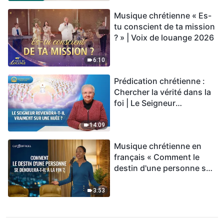
Musique chrétienne « Es-
tu conscient de ta mission
? » | Voix de louange 2026
6:10
Prédication chrétienne :
Chercher la vérité dans la
foi | Le Seigneur
reviendra-t-Il vraiment sur
une nuée ?
14:09
Musique chrétienne en
français « Comment le
destin d'une personne se
dénouera-t-il à la fin ? »
3:53