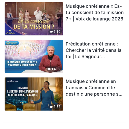
Musique chrétienne « Es-
tu conscient de ta mission
? » | Voix de louange 2026
6:10
Prédication chrétienne :
Chercher la vérité dans la
foi | Le Seigneur
reviendra-t-Il vraiment sur
une nuée ?
14:09
Musique chrétienne en
français « Comment le
destin d'une personne se
dénouera-t-il à la fin ? »
3:53