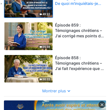
De quoi m'inquiétais-je
quand je n'osais pas
assumer mes
49:22
responsabilités ?
Épisode 859 :
Témoignages chrétiens –
J'ai corrigé mes points de
vue erronés sur la
croyance en Dieu
35:58
Épisode 858 :
Témoignages chrétiens –
J'ai fait l'expérience que le
jugement de Dieu est le
plus grand salut
50:22
Montrer plus