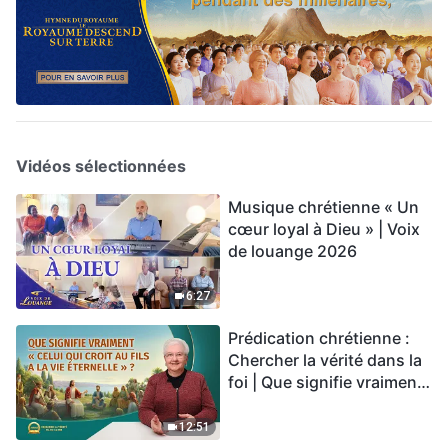
Vidéos sélectionnées
Musique chrétienne « Un
cœur loyal à Dieu » | Voix
de louange 2026
6:27
Prédication chrétienne :
Chercher la vérité dans la
foi | Que signifie vraiment
« Celui qui croit au Fils a la
vie éternelle » ?
12:51