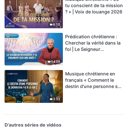
tu conscient de ta mission
? » | Voix de louange 2026
6:10
Prédication chrétienne :
Chercher la vérité dans la
foi | Le Seigneur
reviendra-t-Il vraiment sur
une nuée ?
14:09
Musique chrétienne en
français « Comment le
destin d'une personne se
dénouera-t-il à la fin ? »
3:53
D’autres séries de vidéos