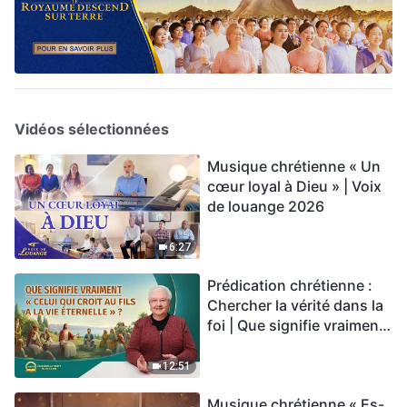
Vidéos sélectionnées
Musique chrétienne « Un
cœur loyal à Dieu » | Voix
de louange 2026
6:27
Prédication chrétienne :
Chercher la vérité dans la
foi | Que signifie vraiment
« Celui qui croit au Fils a la
vie éternelle » ?
12:51
Musique chrétienne « Es-