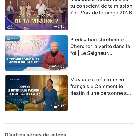
tu conscient de ta mission
? » | Voix de louange 2026
6:10
Prédication chrétienne :
Chercher la vérité dans la
foi | Le Seigneur
reviendra-t-Il vraiment sur
une nuée ?
14:09
Musique chrétienne en
français « Comment le
destin d'une personne se
dénouera-t-il à la fin ? »
3:53
D’autres séries de vidéos