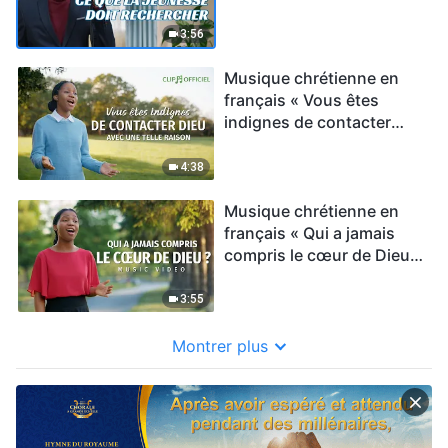
»
3:56
Musique chrétienne en
français « Vous êtes
indignes de contacter
Dieu avec une telle raison
»
4:38
Musique chrétienne en
français « Qui a jamais
compris le cœur de Dieu ?
»
3:55
Montrer plus