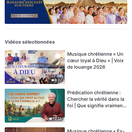
Vidéos sélectionnées
Musique chrétienne « Un
cœur loyal à Dieu » | Voix
de louange 2026
6:27
Prédication chrétienne :
Chercher la vérité dans la
foi | Que signifie vraiment
« Celui qui croit au Fils a la
vie éternelle » ?
12:51
Musique chrétienne « Es-