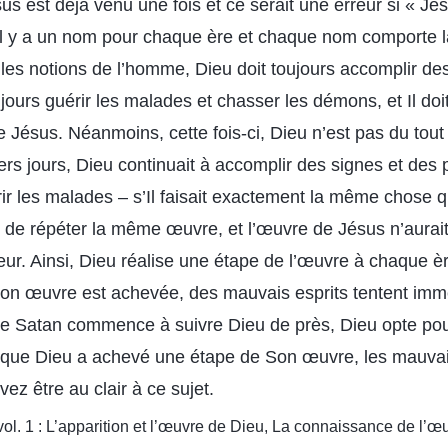
s est déjà venu une fois et ce serait une erreur si « Jés
 Il y a un nom pour chaque ère et chaque nom comporte l
 les notions de l’homme, Dieu doit toujours accomplir de
oujours guérir les malades et chasser les démons, et Il doi
ésus. Néanmoins, cette fois-ci, Dieu n’est pas du tout
ers jours, Dieu continuait à accomplir des signes et des 
ir les malades – s’Il faisait exactement la même chose q
in de répéter la même œuvre, et l’œuvre de Jésus n’aura
leur. Ainsi, Dieu réalise une étape de l’œuvre à chaque è
on œuvre est achevée, des mauvais esprits tentent im
 que Satan commence à suivre Dieu de près, Dieu opte po
que Dieu a achevé une étape de Son œuvre, les mauvais
vez être au clair à ce sujet.
vol. 1 : L’apparition et l’œuvre de Dieu, La connaissance de l’