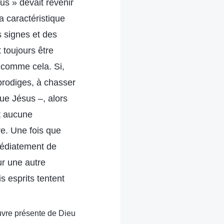
us » devait revenir
a caractéristique
s signes et des
t toujours être
 comme cela. Si,
prodiges, à chasser
ue Jésus –, alors
it aucune
re. Une fois que
médiatement de
ur une autre
 esprits tentent
œuvre présente de Dieu