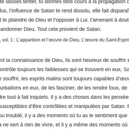
 te laisses tenter, tu donnes libre cours à la propagation
us, l’influence de Satan te rend dissolu, elle fait dispara
ait te plaindre de Dieu et t’opposer à Lui, t’amenant à dou
ndonner Dieu. Tout cela provient de Satan.
 vol. 1 : L’apparition et l’œuvre de Dieu, L’œuvre du Saint-Esprit
t la connaissance de Dieu, ils sont heureux de souffrir 
ntrôle toujours les faiblesses qui se trouvent en eux, Sa
e souffrir, les esprits malins sont toujours capables d’œu
rbations en eux, de les fasciner, de les rendre fous, de
ndre tout à fait inquiets. Il y a des choses dans les pensé
susceptibles d’être contrôlées et manipulées par Satan. 
ou troublé, il y a des moments où tu as le sentiment que
a ne sert à rien de vivre, et il y a même des moments où