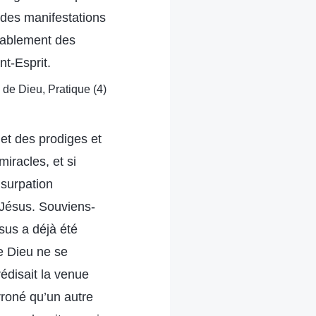
s des manifestations
itablement des
nt-Esprit.
e de Dieu, Pratique (4)
 et des prodiges et
iracles, et si
usurpation
t Jésus. Souviens-
sus a déjà été
e Dieu ne se
édisait la venue
erroné qu’un autre