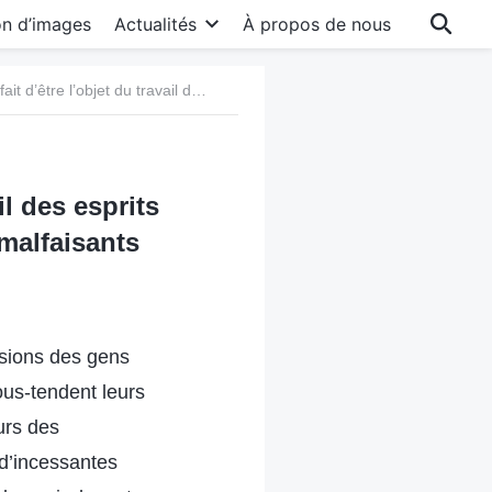
on d’images
Actualités
À propos de nous
f. Comment différencier le fait d’être l’objet du travail des esprits malfaisants du fait d’être possédé par des esprits malfaisants
il des esprits
 malfaisants
visions des gens
ous-tendent leurs
ours des
d’incessantes