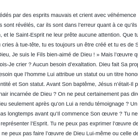
édés par des esprits mauvais et crient avec véhémence : 
ils sont révélés, car ils sont dans l’erreur quant à ce qu’ils
 et le Saint-Esprit ne leur prête aucune attention. Que tu
 cries à tue-tête, tu es toujours un être créé et tu es de 
Dieu, Je suis le Fils bien-aimé de Dieu ! » Mais l’œuvre q
is-Je crier ? Aucun besoin d’exaltation. Dieu fait Sa pr
soin que l’homme Lui attribue un statut ou un titre hon
ntité et Son statut. Avant Son baptême, Jésus n’était-I
 chair incarnée de Dieu ? On ne peut certainement pas dir
 Dieu seulement après qu’on Lui a rendu témoignage ? 
l pas longtemps avant qu’Il commence Son œuvre ? Tu ne
représenter l’Esprit. Tu ne peux pas exprimer l’œuvre de 
Tu ne peux pas faire l’œuvre de Dieu Lui-même ou celle de