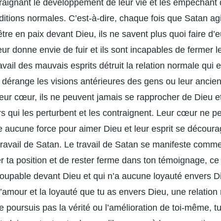
traignant le développement de leur vie et les empêchant 
itions normales. C’est-à-dire, chaque fois que Satan agi
tre en paix devant Dieu, ils ne savent plus quoi faire d
ur donne envie de fuir et ils sont incapables de fermer 
ravail des mauvais esprits détruit la relation normale qui e
 dérange les visions antérieures des gens ou leur ancie
 leur cœur, ils ne peuvent jamais se rapprocher de Dieu 
s qui les perturbent et les contraignent. Leur cœur ne pe
ste aucune force pour aimer Dieu et leur esprit se découra
ravail de Satan. Le travail de Satan se manifeste comme 
 ta position et de rester ferme dans ton témoignage, ce q
coupable devant Dieu et qui n’a aucune loyauté envers 
l’amour et la loyauté que tu as envers Dieu, une relatio
ne poursuis pas la vérité ou l’amélioration de toi-même, t