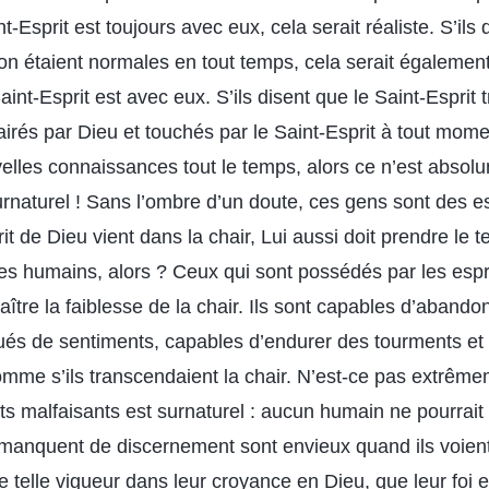
t-Esprit est toujours avec eux, cela serait réaliste. S’ils 
on étaient normales en tout temps, cela serait également 
aint-Esprit est avec eux. S’ils disent que le Saint-Esprit t
lairés par Dieu et touchés par le Saint-Esprit à tout momen
elles connaissances tout le temps, alors ce n’est absol
rnaturel ! Sans l’ombre d’un doute, ces gens sont des es
t de Dieu vient dans la chair, Lui aussi doit prendre le
les humains, alors ? Ceux qui sont possédés par les espr
ître la faiblesse de la chair. Ils sont capables d’abando
énués de sentiments, capables d’endurer des tourments et
omme s’ils transcendaient la chair. N’est-ce pas extrême
its malfaisants est surnaturel : aucun humain ne pourrait
manquent de discernement sont envieux quand ils voient 
ne telle vigueur dans leur croyance en Dieu, que leur foi e