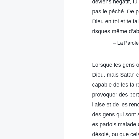
deviens négatif, tu
pas le péché. De pl
Dieu en toi et te f
risques même d’aba
– La Parole,
Lorsque les gens on
Dieu, mais Satan co
capable de les fair
provoquer des pertu
l’aise et de les re
des gens qui sont 
es parfois malade 
désolé, ou que cel