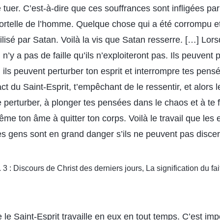
te tuer. C’est-à-dire que ces souffrances sont infligées pa
mortelle de l’homme. Quelque chose qui a été corrompu et
ilisé par Satan. Voilà la vis que Satan resserre. […] Lors
il n’y a pas de faille qu’ils n’exploiteront pas. Ils peuvent 
 ou ils peuvent perturber ton esprit et interrompre tes pens
ct du Saint-Esprit, t’empêchant de le ressentir, et alors l
perturber, à plonger tes pensées dans le chaos et à te f
e ton âme à quitter ton corps. Voilà le travail que les e
es gens sont en grand danger s’ils ne peuvent pas discern
. 3 : Discours de Christ des derniers jours, La signification du f
 le Saint-Esprit travaille en eux en tout temps. C’est impo