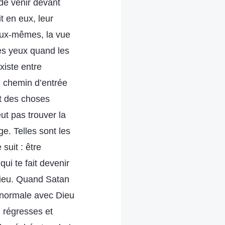
de venir devant
t en eux, leur
’eux-mêmes, la vue
les yeux quand les
xiste entre
n chemin d’entrée
et des choses
ut pas trouver la
ge. Telles sont les
suit : être
ui te fait devenir
Dieu. Quand Satan
n normale avec Dieu
u régresses et