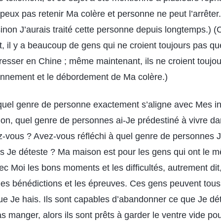
peux pas retenir Ma colère et personne ne peut l’arrêter
inon J’aurais traité cette personne depuis longtemps.) (
t, il y a beaucoup de gens qui ne croient toujours pas q
resser en Chine ; même maintenant, ils ne croient toujou
onnement et le débordement de Ma colère.)
el genre de personne exactement s’aligne avec Mes int
ation, quel genre de personnes ai-Je prédestiné à vivre 
z-vous ? Avez-vous réfléchi à quel genre de personnes J
 Je déteste ? Ma maison est pour les gens qui ont le 
ec Moi les bons moments et les difficultés, autrement dit
s les bénédictions et les épreuves. Ces gens peuvent tou
ue Je hais. Ils sont capables d’abandonner ce que Je dét
as manger, alors ils sont prêts à garder le ventre vide po