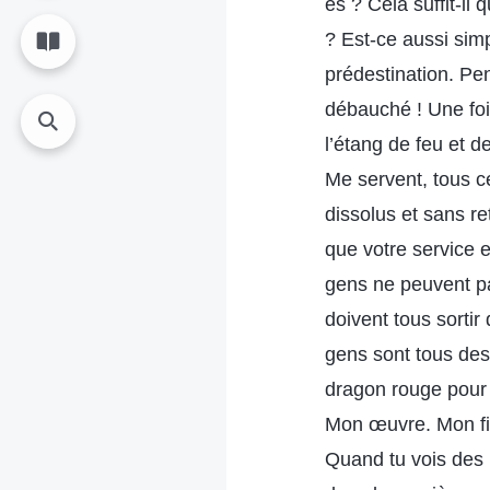
es ? Cela suffit-i
? Est-ce aussi sim
prédestination. Pe
débauché ! Une foi
l’étang de feu et d
Me servent, tous c
dissolus et sans r
que votre service 
gens ne peuvent pas
doivent tous sortir
gens sont tous des
dragon rouge pour 
Mon œuvre. Mon fil
Quand tu vois des i