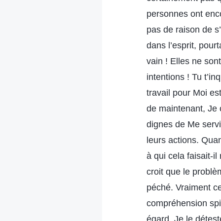
personnes ont enco
pas de raison de s’
dans l’esprit, pour
vain ! Elles ne son
intentions ! Tu t’i
travail pour Moi es
de maintenant, Je
dignes de Me servi
leurs actions. Qua
à qui cela faisait-
croit que le probl
péché. Vraiment ce
compréhension spiri
égard, Je le détest