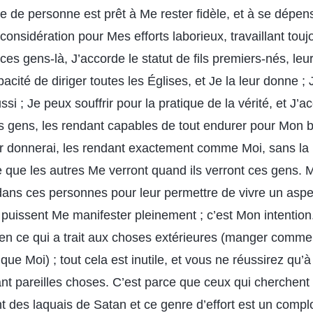
e de personne est prêt à Me rester fidèle, et à se dépen
considération pour Mes efforts laborieux, travaillant touj
es gens-là, J’accorde le statut de fils premiers-nés, leu
apacité de diriger toutes les Églises, et Je la leur donne ; 
si ; Je peux souffrir pour la pratique de la vérité, et J’a
s gens, les rendant capables de tout endurer pour Mon bi
leur donnerai, les rendant exactement comme Moi, sans la
te que les autres Me verront quand ils verront ces gens. 
 dans ces personnes pour leur permettre de vivre un asp
ls puissent Me manifester pleinement ; c’est Mon intenti
n ce qui a trait aux choses extérieures (manger comme 
e Moi) ; tout cela est inutile, et vous ne réussirez qu’
 pareilles choses. C’est parce que ceux qui cherchent 
t des laquais de Satan et ce genre d’effort est un complo