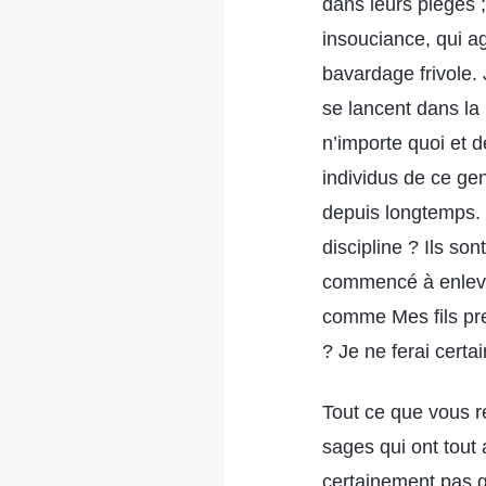
dans leurs pièges ;
insouciance, qui agi
bavardage frivole. 
se lancent dans la
n’importe quoi et d
individus de ce gen
depuis longtemps. S
discipline ? Ils so
commencé à enlever
comme Mes fils pre
? Je ne ferai cert
Tout ce que vous r
sages qui ont tout 
certainement pas q