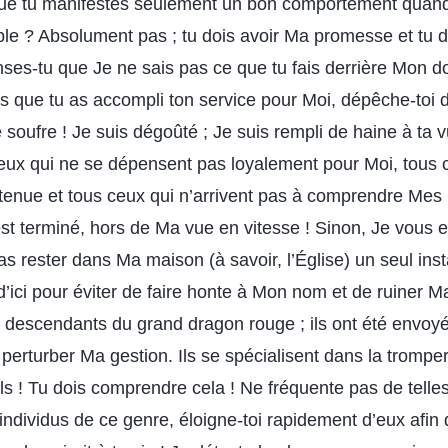
l que tu manifestes seulement un bon comportement quan
ple ? Absolument pas ; tu dois avoir Ma promesse et tu d
nses-tu que Je ne sais pas ce que tu fais derrière Mon d
s que tu as accompli ton service pour Moi, dépêche-toi d
e soufre ! Je suis dégoûté ; Je suis rempli de haine à ta 
eux qui ne se dépensent pas loyalement pour Moi, tous 
etenue et tous ceux qui n’arrivent pas à comprendre Mes 
est terminé, hors de Ma vue en vitesse ! Sinon, Je vous e
 rester dans Ma maison (à savoir, l’Église) un seul insta
 d’ici pour éviter de faire honte à Mon nom et de ruiner M
 descendants du grand dragon rouge ; ils ont été envoyé
perturber Ma gestion. Ils se spécialisent dans la tromper
s ! Tu dois comprendre cela ! Ne fréquente pas de telle
ndividus de ce genre, éloigne-toi rapidement d’eux afin 