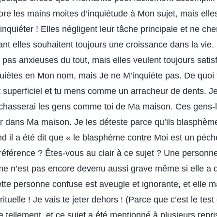
re les mains moites d’inquiétude à Mon sujet, mais elle
inquiéter ! Elles négligent leur tâche principale et ne ch
tant elles souhaitent toujours une croissance dans la vie.
t pas anxieuses du tout, mais elles veulent toujours satis
nquiètes en Mon nom, mais Je ne M’inquiète pas. De quoi 
t superficiel et tu mens comme un arracheur de dents. Je t
 chasserai les gens comme toi de Ma maison. Ces gens-l
r dans Ma maison. Je les déteste parce qu’ils blasphèm
nd il a été dit que « le blasphème contre Moi est un péc
il référence ? Êtes-vous au clair à ce sujet ? Une person
ème n’est pas encore devenu aussi grave même si elle a
tte personne confuse est aveugle et ignorante, et elle 
tuelle ! Je vais te jeter dehors ! (Parce que c’est le te
e tellement, et ce sujet a été mentionné à plusieurs rep