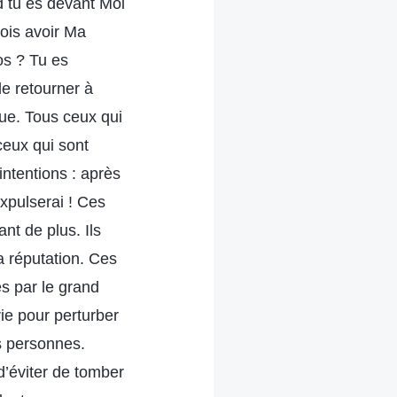
d tu es devant Moi
ois avoir Ma
os ? Tu es
e retourner à
vue. Tous ceux qui
ceux qui sont
intentions : après
xpulserai ! Ces
nt de plus. Ils
a réputation. Ces
s par le grand
ie pour perturber
s personnes.
d’éviter de tomber