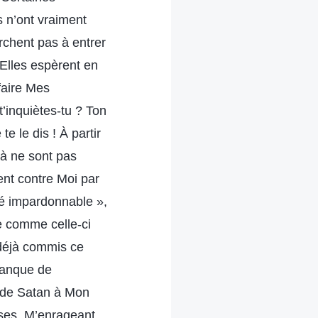
s n’ont vraiment
erchent pas à entrer
 Elles espèrent en
faire Mes
t’inquiètes-tu ? Ton
e le dis ! À partir
à ne sont pas
ent contre Moi par
hé impardonnable »,
ne comme celle-ci
 déjà commis ce
manque de
st de Satan à Mon
rises, M’enrageant